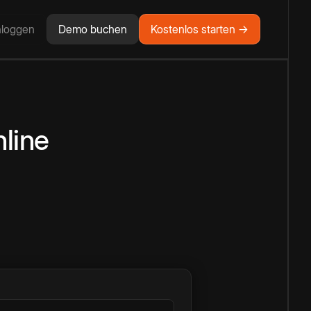
nloggen
Demo buchen
Kostenlos starten →
line