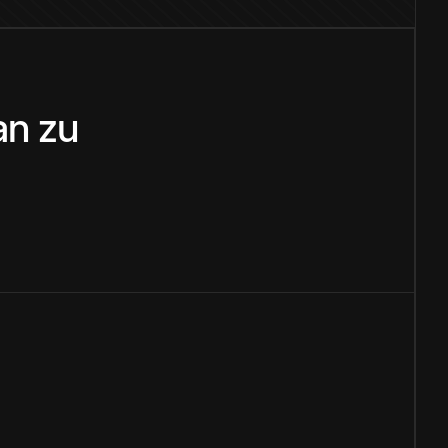
an
zu