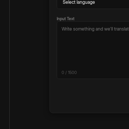
Input Text
0
/ 1500