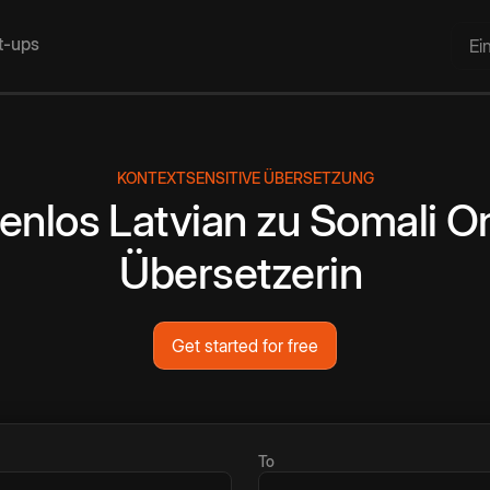
rt-ups
Ei
KONTEXTSENSITIVE ÜBERSETZUNG
enlos
Latvian
zu
Somali
On
Übersetzerin
Get started for free
To