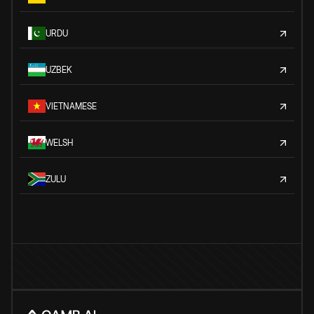
URDU
UZBEK
VIETNAMESE
WELSH
ZULU