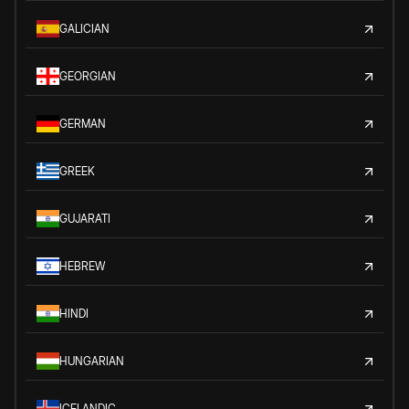
GALICIAN
GEORGIAN
GERMAN
GREEK
GUJARATI
HEBREW
HINDI
HUNGARIAN
ICELANDIC