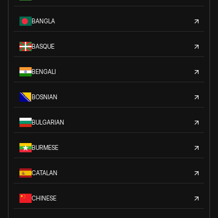
BANGLA
BASQUE
BENGALI
BOSNIAN
BULGARIAN
BURMESE
CATALAN
CHINESE