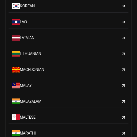
KOREAN
LAO
LATVIAN
LITHUANIAN
MACEDONIAN
MALAY
MALAYALAM
MALTESE
MARATHI