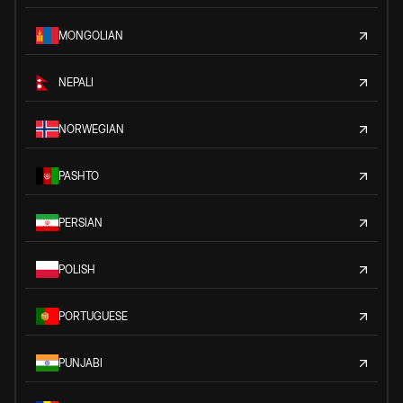
MONGOLIAN
NEPALI
NORWEGIAN
PASHTO
PERSIAN
POLISH
PORTUGUESE
PUNJABI