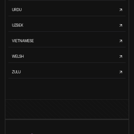
URDU
UZBEK
VIETNAMESE
WELSH
ZULU