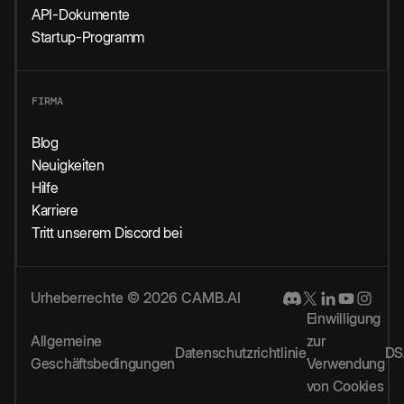
API-Dokumente
Startup-Programm
FIRMA
Blog
Neuigkeiten
Hilfe
Karriere
Tritt unserem Discord bei
Urheberrechte © 2026 CAMB.AI
Einwilligung
Allgemeine
zur
Datenschutzrichtlinie
DS
Geschäftsbedingungen
Verwendung
von Cookies