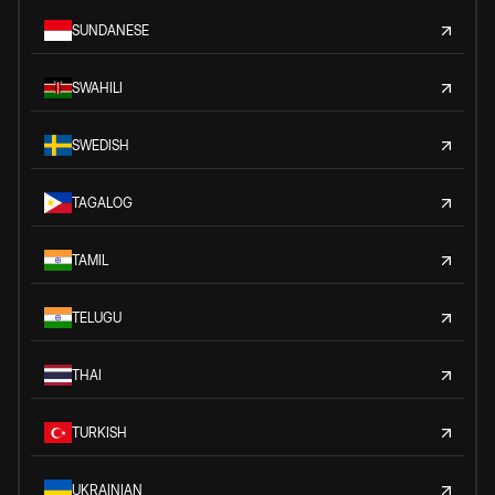
SUNDANESE
SWAHILI
SWEDISH
TAGALOG
TAMIL
TELUGU
THAI
TURKISH
UKRAINIAN