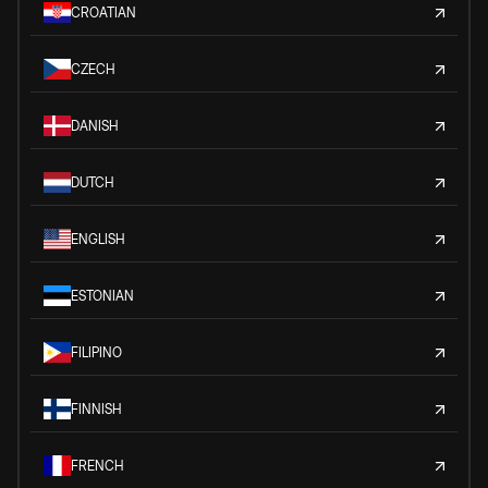
CROATIAN
CZECH
DANISH
DUTCH
ENGLISH
ESTONIAN
FILIPINO
FINNISH
FRENCH