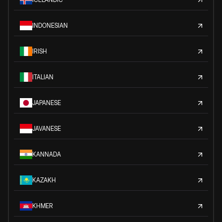
INDONESIAN
IRISH
ITALIAN
JAPANESE
JAVANESE
KANNADA
KAZAKH
KHMER