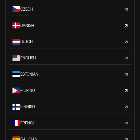
CZECH
DANISH
DUTCH
ENGLISH
ESTONIAN
FILIPINO
FINNISH
FRENCH
GALICIAN