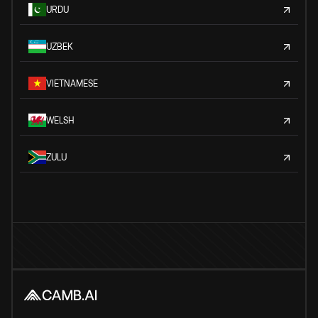
URDU
UZBEK
VIETNAMESE
WELSH
ZULU