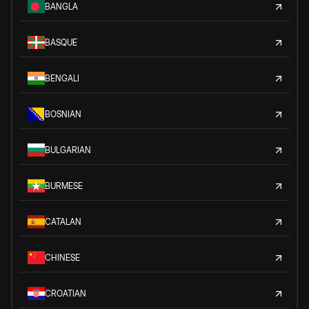
BANGLA
BASQUE
BENGALI
BOSNIAN
BULGARIAN
BURMESE
CATALAN
CHINESE
CROATIAN