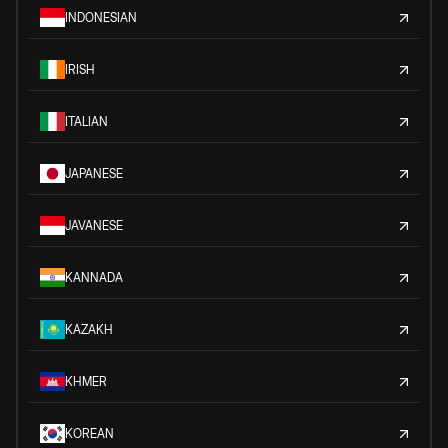
INDONESIAN
IRISH
ITALIAN
JAPANESE
JAVANESE
KANNADA
KAZAKH
KHMER
KOREAN