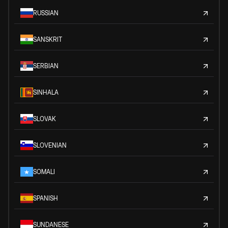
RUSSIAN
SANSKRIT
SERBIAN
SINHALA
SLOVAK
SLOVENIAN
SOMALI
SPANISH
SUNDANESE