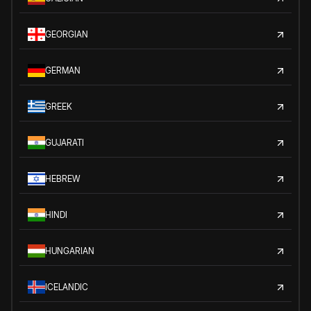
GEORGIAN
GERMAN
GREEK
GUJARATI
HEBREW
HINDI
HUNGARIAN
ICELANDIC