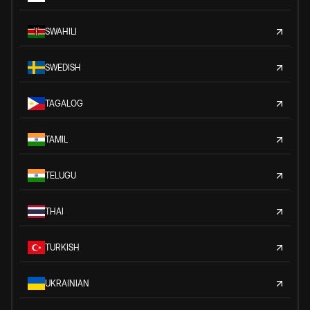
SWAHILI
SWEDISH
TAGALOG
TAMIL
TELUGU
THAI
TURKISH
UKRAINIAN