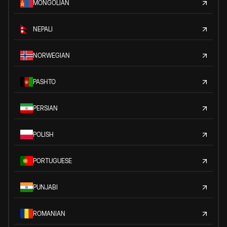
MONGOLIAN
NEPALI
NORWEGIAN
PASHTO
PERSIAN
POLISH
PORTUGUESE
PUNJABI
ROMANIAN