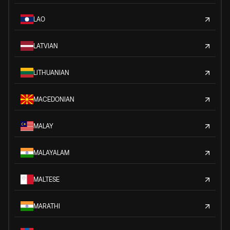
LAO
LATVIAN
LITHUANIAN
MACEDONIAN
MALAY
MALAYALAM
MALTESE
MARATHI