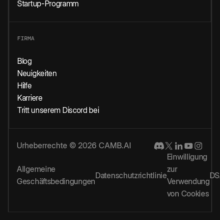
Startup-Programm
FIRMA
Blog
Neuigkeiten
Hilfe
Karriere
Tritt unserem Discord bei
Urheberrechte © 2026 CAMB.AI
Einwilligung
Allgemeine
zur
Datenschutzrichtlinie
DS
Geschäftsbedingungen
Verwendung
von Cookies