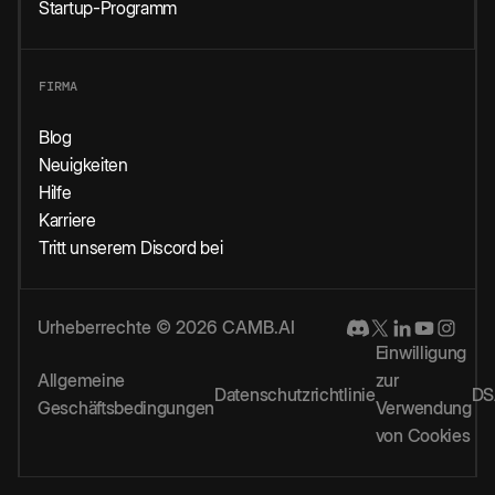
Startup-Programm
FIRMA
Blog
Neuigkeiten
Hilfe
Karriere
Tritt unserem Discord bei
Urheberrechte © 2026 CAMB.AI
Einwilligung
Allgemeine
zur
Datenschutzrichtlinie
DS
Geschäftsbedingungen
Verwendung
von Cookies