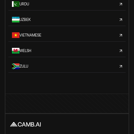
URDU
UZBEK
VIETNAMESE
WELSH
ZULU