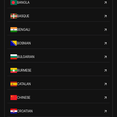
BANGLA
BASQUE
BENGALI
BOSNIAN
BULGARIAN
BURMESE
CATALAN
CHINESE
CROATIAN