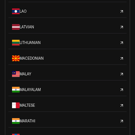
LAO
LATVIAN
LITHUANIAN
MACEDONIAN
MALAY
MALAYALAM
MALTESE
MARATHI