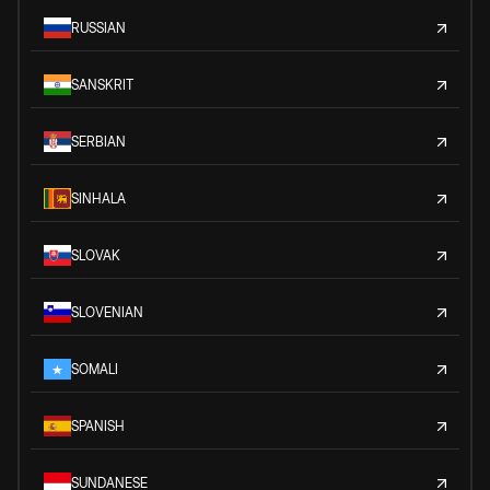
RUSSIAN
SANSKRIT
SERBIAN
SINHALA
SLOVAK
SLOVENIAN
SOMALI
SPANISH
SUNDANESE