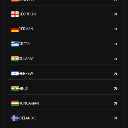
GEORGIAN
GERMAN
GREEK
GUJARATI
HEBREW
HINDI
HUNGARIAN
ICELANDIC