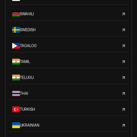
SWAHILI
SWEDISH
TAGALOG
TAMIL
TELUGU
THAI
TURKISH
UKRAINIAN