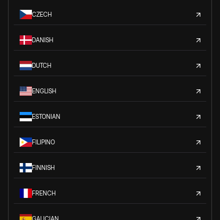
CZECH
DANISH
DUTCH
ENGLISH
ESTONIAN
FILIPINO
FINNISH
FRENCH
GALICIAN