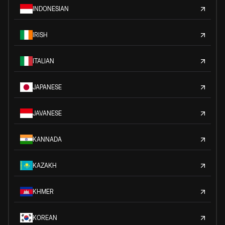
INDONESIAN
IRISH
ITALIAN
JAPANESE
JAVANESE
KANNADA
KAZAKH
KHMER
KOREAN