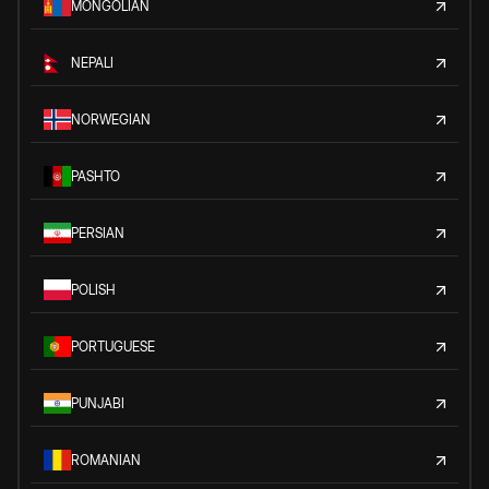
MONGOLIAN
NEPALI
NORWEGIAN
PASHTO
PERSIAN
POLISH
PORTUGUESE
PUNJABI
ROMANIAN