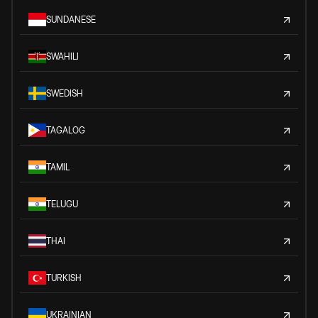
SUNDANESE
SWAHILI
SWEDISH
TAGALOG
TAMIL
TELUGU
THAI
TURKISH
UKRAINIAN