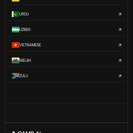
URDU
UZBEK
VIETNAMESE
WELSH
ZULU