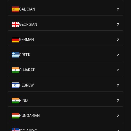
GALICIAN
GEORGIAN
GERMAN
GREEK
GUJARATI
HEBREW
HINDI
HUNGARIAN
ICELANDIC