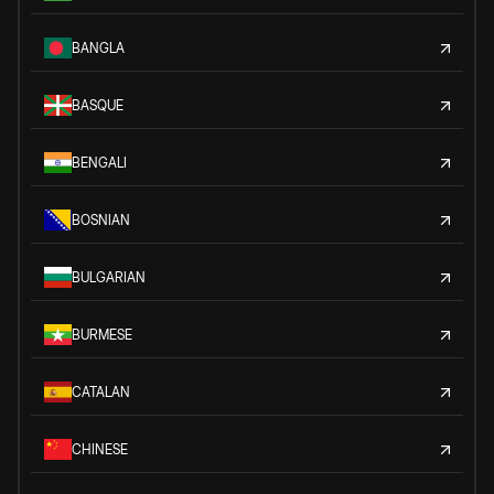
BANGLA
BASQUE
BENGALI
BOSNIAN
BULGARIAN
BURMESE
CATALAN
CHINESE