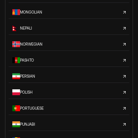
MONGOLIAN
NEPALI
NORWEGIAN
PASHTO
PERSIAN
POLISH
PORTUGUESE
PUNJABI