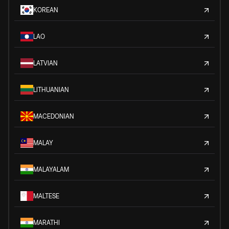
KOREAN
LAO
LATVIAN
LITHUANIAN
MACEDONIAN
MALAY
MALAYALAM
MALTESE
MARATHI