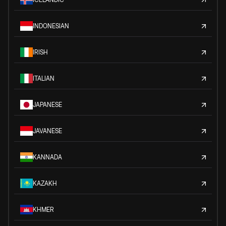
INDONESIAN
IRISH
ITALIAN
JAPANESE
JAVANESE
KANNADA
KAZAKH
KHMER