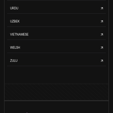
URDU
UZBEK
VIETNAMESE
WELSH
ZULU