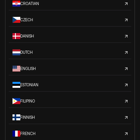
CROATIAN
CZECH
DANISH
DUTCH
ENGLISH
ESTONIAN
FILIPINO
FINNISH
FRENCH