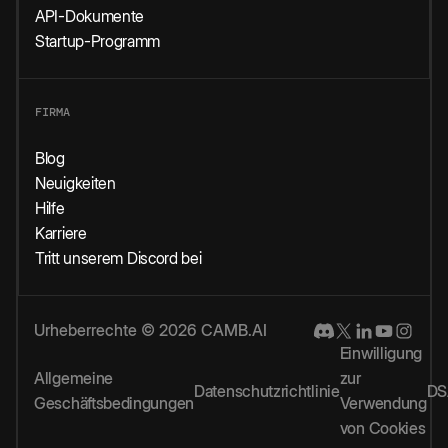
API-Dokumente
Startup-Programm
FIRMA
Blog
Neuigkeiten
Hilfe
Karriere
Tritt unserem Discord bei
Urheberrechte © 2026 CAMB.AI
Einwilligung
Allgemeine
zur
Datenschutzrichtlinie
DS
Geschäftsbedingungen
Verwendung
von Cookies