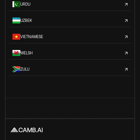
URDU
UZBEK
VIETNAMESE
WELSH
ZULU