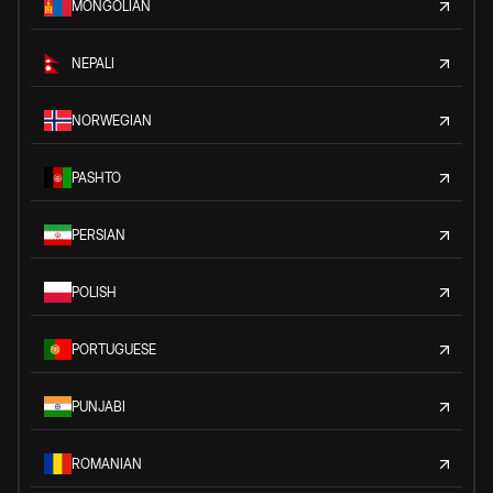
MONGOLIAN
NEPALI
NORWEGIAN
PASHTO
PERSIAN
POLISH
PORTUGUESE
PUNJABI
ROMANIAN