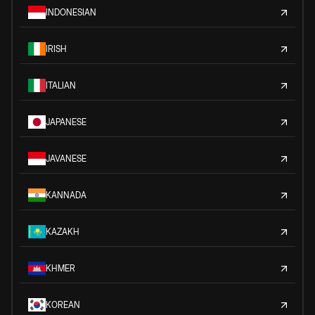
INDONESIAN
IRISH
ITALIAN
JAPANESE
JAVANESE
KANNADA
KAZAKH
KHMER
KOREAN