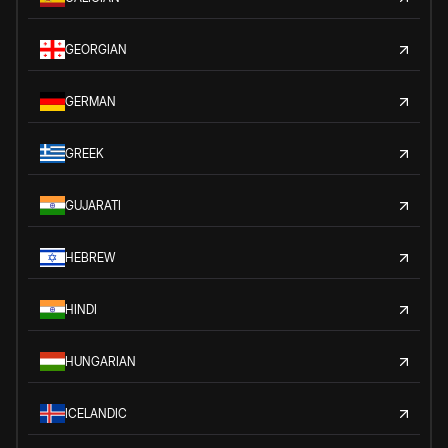
GEORGIAN
GERMAN
GREEK
GUJARATI
HEBREW
HINDI
HUNGARIAN
ICELANDIC