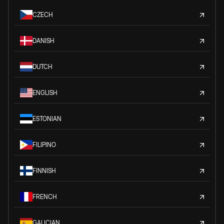
CZECH
DANISH
DUTCH
ENGLISH
ESTONIAN
FILIPINO
FINNISH
FRENCH
GALICIAN