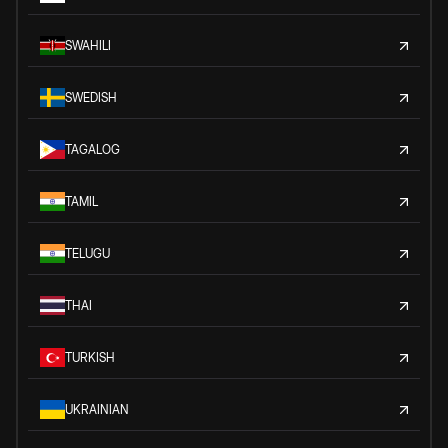
SWAHILI
SWEDISH
TAGALOG
TAMIL
TELUGU
THAI
TURKISH
UKRAINIAN