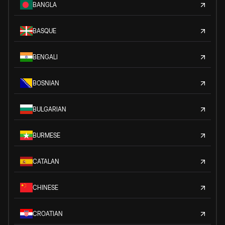
BANGLA
BASQUE
BENGALI
BOSNIAN
BULGARIAN
BURMESE
CATALAN
CHINESE
CROATIAN