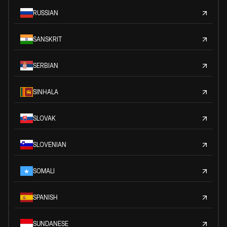
RUSSIAN
SANSKRIT
SERBIAN
SINHALA
SLOVAK
SLOVENIAN
SOMALI
SPANISH
SUNDANESE