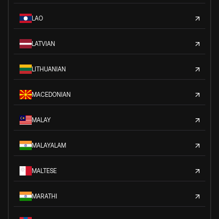
LAO
LATVIAN
LITHUANIAN
MACEDONIAN
MALAY
MALAYALAM
MALTESE
MARATHI