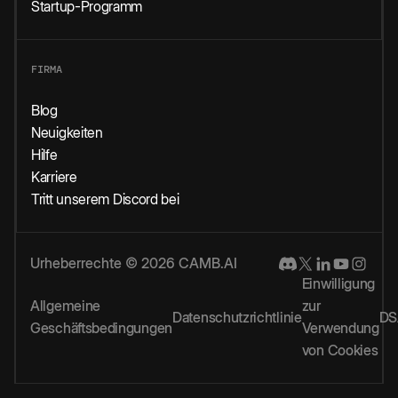
Startup-Programm
FIRMA
Blog
Neuigkeiten
Hilfe
Karriere
Tritt unserem Discord bei
Urheberrechte © 2026 CAMB.AI
Einwilligung
Allgemeine
zur
Datenschutzrichtlinie
DS
Geschäftsbedingungen
Verwendung
von Cookies