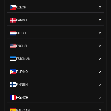
CZECH
DANISH
DUTCH
ENGLISH
ESTONIAN
FILIPINO
FINNISH
FRENCH
GALICIAN