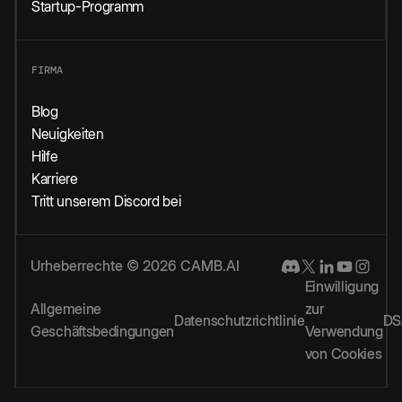
Startup-Programm
FIRMA
Blog
Neuigkeiten
Hilfe
Karriere
Tritt unserem Discord bei
Urheberrechte © 2026 CAMB.AI
Einwilligung
Allgemeine
zur
Datenschutzrichtlinie
DS
Geschäftsbedingungen
Verwendung
von Cookies