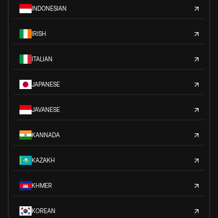
INDONESIAN
IRISH
ITALIAN
JAPANESE
JAVANESE
KANNADA
KAZAKH
KHMER
KOREAN