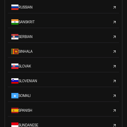
RUSSIAN
SANSKRIT
SERBIAN
SINHALA
SLOVAK
SLOVENIAN
SOMALI
SPANISH
SUNDANESE