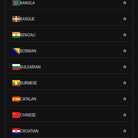
BANGLA
BASQUE
BENGALI
BOSNIAN
BULGARIAN
BURMESE
CATALAN
CHINESE
CROATIAN