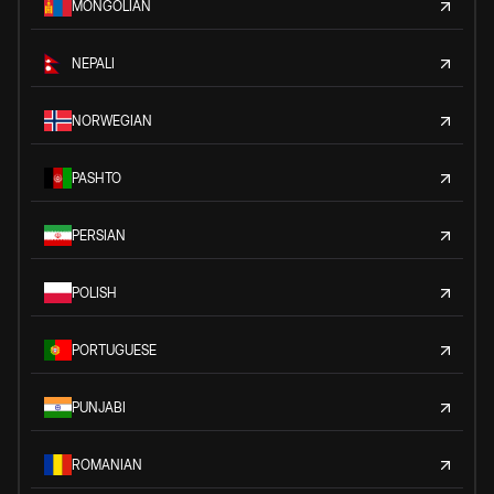
MONGOLIAN
NEPALI
NORWEGIAN
PASHTO
PERSIAN
POLISH
PORTUGUESE
PUNJABI
ROMANIAN