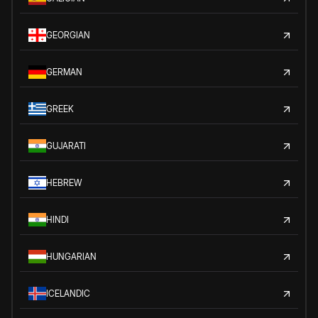
GEORGIAN
GERMAN
GREEK
GUJARATI
HEBREW
HINDI
HUNGARIAN
ICELANDIC