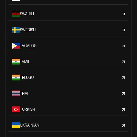
SWAHILI
SWEDISH
TAGALOG
TAMIL
TELUGU
THAI
TURKISH
UKRAINIAN