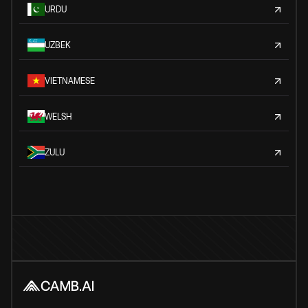
URDU
UZBEK
VIETNAMESE
WELSH
ZULU