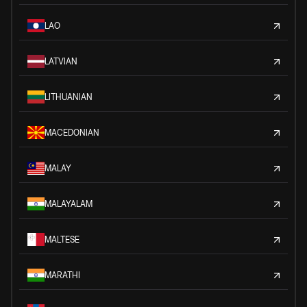
LAO
LATVIAN
LITHUANIAN
MACEDONIAN
MALAY
MALAYALAM
MALTESE
MARATHI