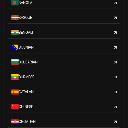
BANGLA
BASQUE
BENGALI
BOSNIAN
BULGARIAN
BURMESE
CATALAN
CHINESE
CROATIAN