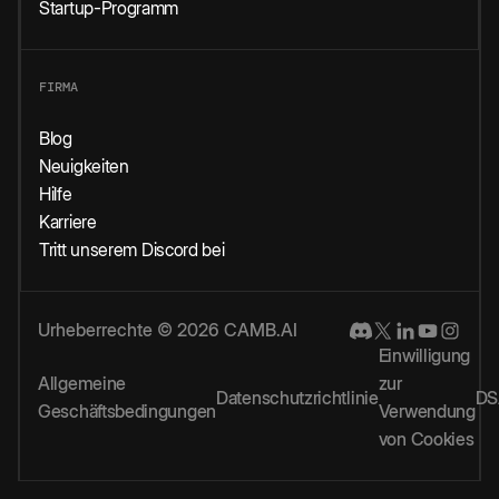
Startup-Programm
FIRMA
Blog
Neuigkeiten
Hilfe
Karriere
Tritt unserem Discord bei
Urheberrechte © 2026 CAMB.AI
Einwilligung
Allgemeine
zur
Datenschutzrichtlinie
DS
Geschäftsbedingungen
Verwendung
von Cookies