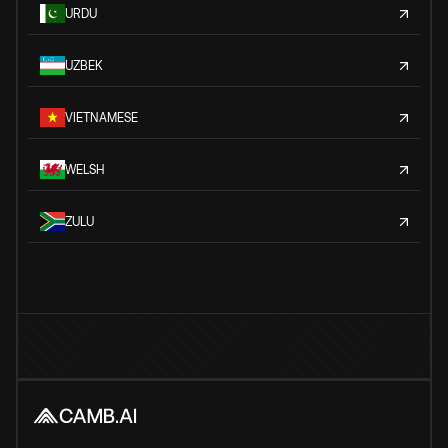
URDU
UZBEK
VIETNAMESE
WELSH
ZULU