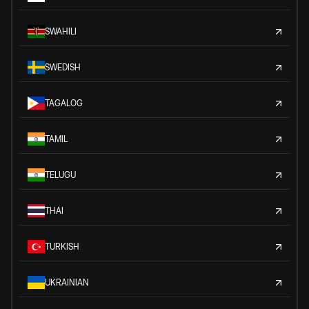
SWAHILI
SWEDISH
TAGALOG
TAMIL
TELUGU
THAI
TURKISH
UKRAINIAN