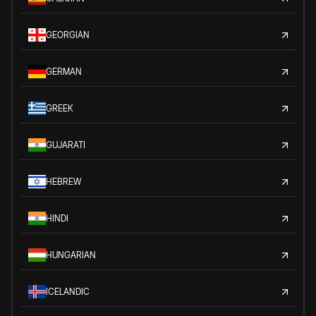
GEORGIAN
GERMAN
GREEK
GUJARATI
HEBREW
HINDI
HUNGARIAN
ICELANDIC