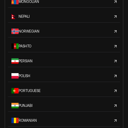
MONGOLIAN
NEPALI
NORWEGIAN
PASHTO
PERSIAN
POLISH
PORTUGUESE
PUNJABI
ROMANIAN