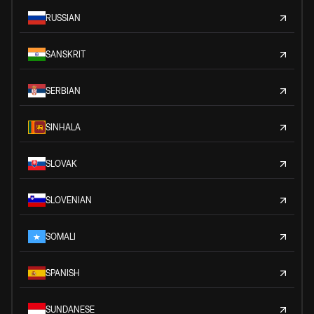
RUSSIAN
SANSKRIT
SERBIAN
SINHALA
SLOVAK
SLOVENIAN
SOMALI
SPANISH
SUNDANESE