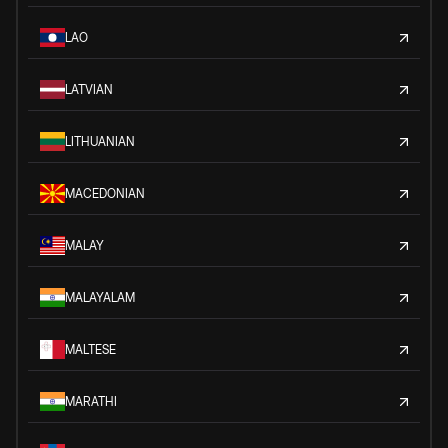
LAO
LATVIAN
LITHUANIAN
MACEDONIAN
MALAY
MALAYALAM
MALTESE
MARATHI