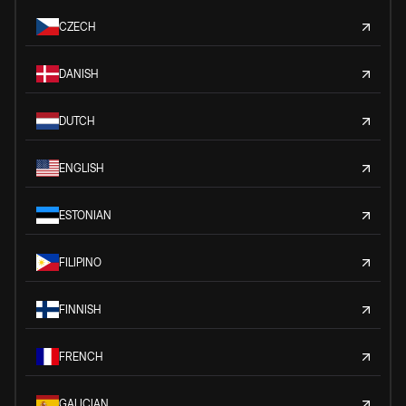
CZECH
DANISH
DUTCH
ENGLISH
ESTONIAN
FILIPINO
FINNISH
FRENCH
GALICIAN