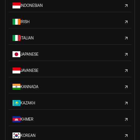
INDONESIAN
IRISH
ITALIAN
JAPANESE
JAVANESE
KANNADA
KAZAKH
KHMER
KOREAN