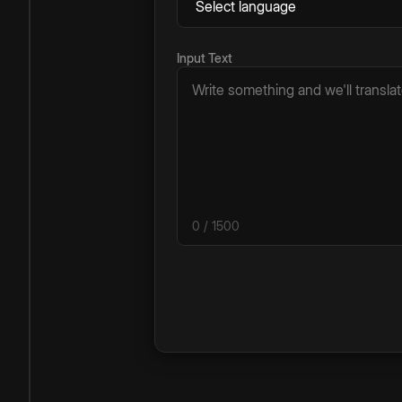
Input Text
0
/ 1500