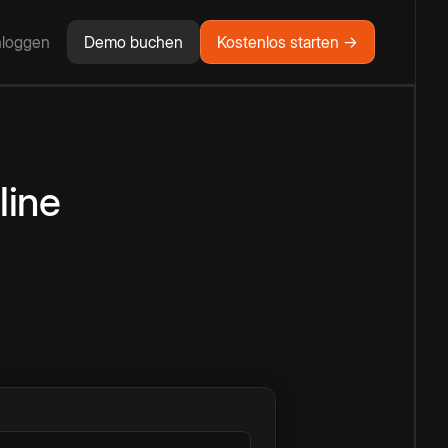
nloggen
Demo buchen
Kostenlos starten →
line