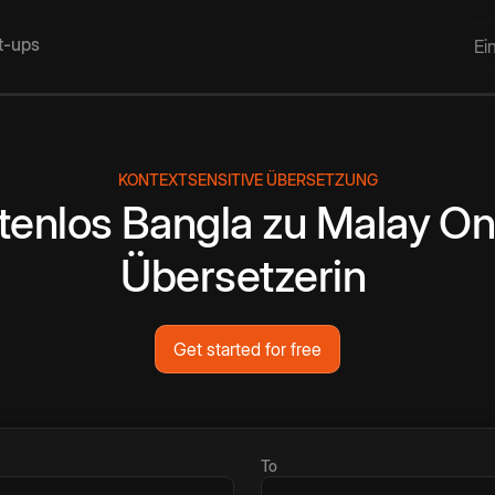
rt-ups
Ei
KONTEXTSENSITIVE ÜBERSETZUNG
tenlos
Bangla
zu
Malay
On
Übersetzerin
Get started for free
To