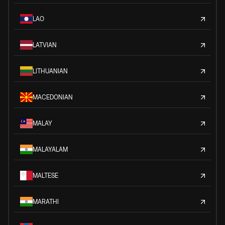
LAO
LATVIAN
LITHUANIAN
MACEDONIAN
MALAY
MALAYALAM
MALTESE
MARATHI