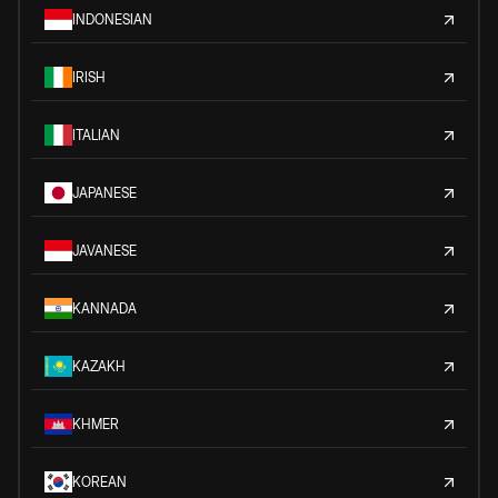
INDONESIAN
IRISH
ITALIAN
JAPANESE
JAVANESE
KANNADA
KAZAKH
KHMER
KOREAN