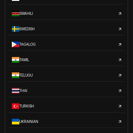
SWAHILI
SWEDISH
TAGALOG
TAMIL
TELUGU
THAI
TURKISH
UKRAINIAN