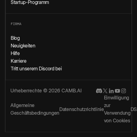
Startup-Programm
FIRMA
Blog
Neuigkeiten
Hilfe
Karriere
Tritt unserem Discord bei
Urheberrechte © 2026 CAMB.AI
Einwilligung
Allgemeine
zur
Datenschutzrichtlinie
DS
Geschäftsbedingungen
Verwendung
von Cookies