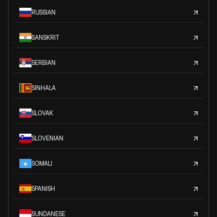
RUSSIAN
SANSKRIT
SERBIAN
SINHALA
SLOVAK
SLOVENIAN
SOMALI
SPANISH
SUNDANESE