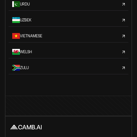
URDU
UZBEK
VIETNAMESE
WELSH
ZULU