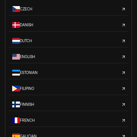
CZECH
DANISH
DUTCH
ENGLISH
ESTONIAN
FILIPINO
FINNISH
FRENCH
GALICIAN