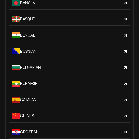
BANGLA
BASQUE
BENGALI
BOSNIAN
BULGARIAN
BURMESE
CATALAN
CHINESE
CROATIAN