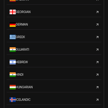
GEORGIAN
GERMAN
GREEK
GUJARATI
HEBREW
HINDI
HUNGARIAN
ICELANDIC