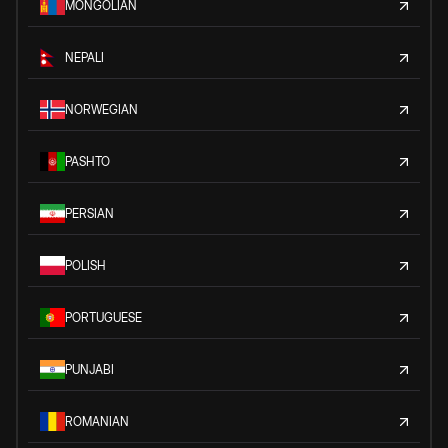
MONGOLIAN
NEPALI
NORWEGIAN
PASHTO
PERSIAN
POLISH
PORTUGUESE
PUNJABI
ROMANIAN