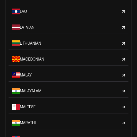
LAO
LATVIAN
LITHUANIAN
MACEDONIAN
MALAY
MALAYALAM
MALTESE
MARATHI