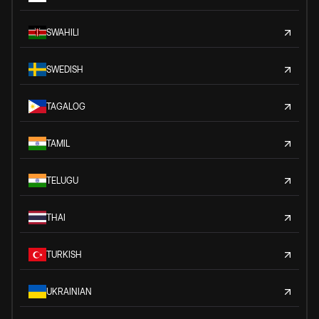
SWAHILI
SWEDISH
TAGALOG
TAMIL
TELUGU
THAI
TURKISH
UKRAINIAN