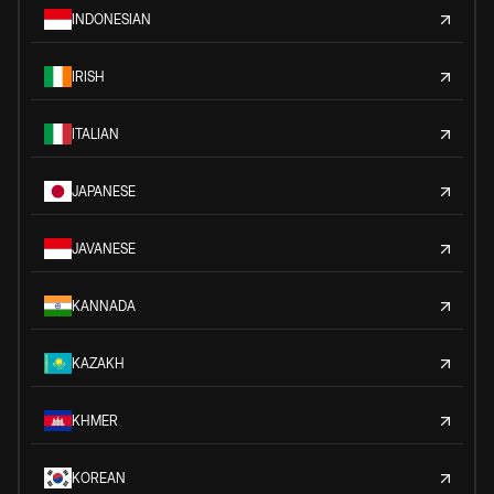
INDONESIAN
IRISH
ITALIAN
JAPANESE
JAVANESE
KANNADA
KAZAKH
KHMER
KOREAN