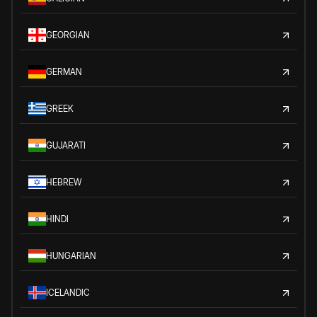
GEORGIAN
GERMAN
GREEK
GUJARATI
HEBREW
HINDI
HUNGARIAN
ICELANDIC