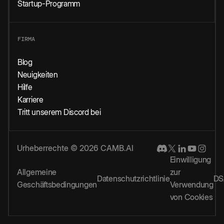
Startup-Programm
FIRMA
Blog
Neuigkeiten
Hilfe
Karriere
Tritt unserem Discord bei
Urheberrechte © 2026 CAMB.AI
Einwilligung
Allgemeine
zur
Datenschutzrichtlinie
DS
Geschäftsbedingungen
Verwendung
von Cookies