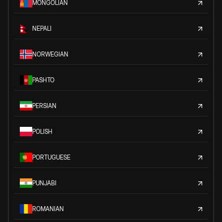
MONGOLIAN
NEPALI
NORWEGIAN
PASHTO
PERSIAN
POLISH
PORTUGUESE
PUNJABI
ROMANIAN