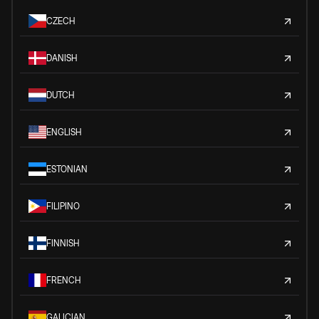
CZECH
DANISH
DUTCH
ENGLISH
ESTONIAN
FILIPINO
FINNISH
FRENCH
GALICIAN