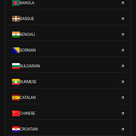
BANGLA
BASQUE
BENGALI
BOSNIAN
BULGARIAN
BURMESE
CATALAN
CHINESE
CROATIAN