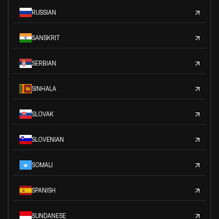
RUSSIAN
SANSKRIT
SERBIAN
SINHALA
SLOVAK
SLOVENIAN
SOMALI
SPANISH
SUNDANESE