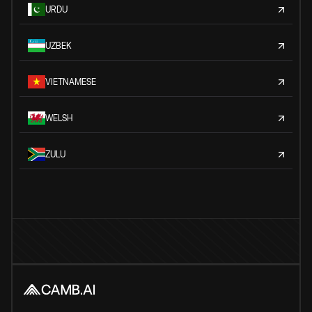
URDU
UZBEK
VIETNAMESE
WELSH
ZULU