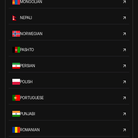
MONGOLIAN
NEPALI
NORWEGIAN
PASHTO
PERSIAN
POLISH
PORTUGUESE
PUNJABI
ROMANIAN