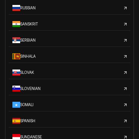
RUSSIAN
SANSKRIT
SERBIAN
SINHALA
SLOVAK
SLOVENIAN
SOMALI
SPANISH
SUNDANESE