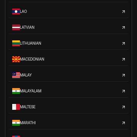
LAO
LATVIAN
LITHUANIAN
MACEDONIAN
MALAY
MALAYALAM
MALTESE
MARATHI