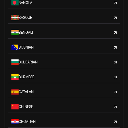
BANGLA
BASQUE
BENGALI
BOSNIAN
BULGARIAN
BURMESE
CATALAN
CHINESE
CROATIAN