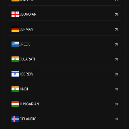
GEORGIAN
GERMAN
GREEK
GUJARATI
HEBREW
HINDI
HUNGARIAN
ICELANDIC