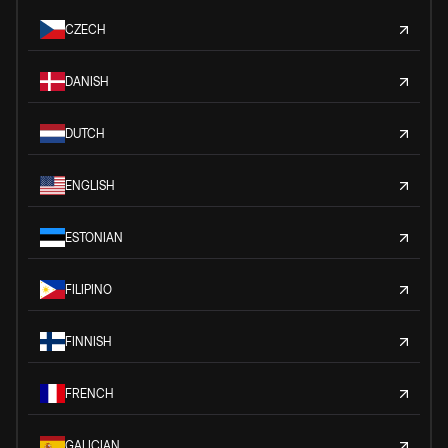
CZECH
DANISH
DUTCH
ENGLISH
ESTONIAN
FILIPINO
FINNISH
FRENCH
GALICIAN