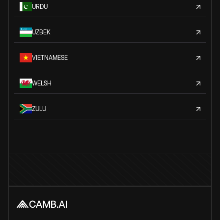
URDU
UZBEK
VIETNAMESE
WELSH
ZULU