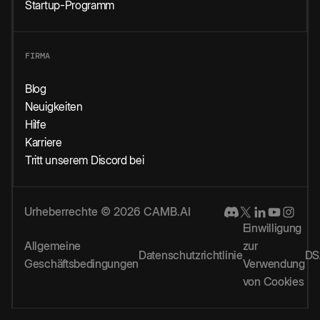
Startup-Programm
FIRMA
Blog
Neuigkeiten
Hilfe
Karriere
Tritt unserem Discord bei
Urheberrechte © 2026 CAMB.AI
Einwilligung
Allgemeine
zur
Datenschutzrichtlinie
DS
Geschäftsbedingungen
Verwendung
von Cookies