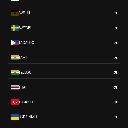
SWAHILI
SWEDISH
TAGALOG
TAMIL
TELUGU
THAI
TURKISH
UKRAINIAN