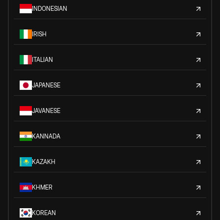
INDONESIAN
IRISH
ITALIAN
JAPANESE
JAVANESE
KANNADA
KAZAKH
KHMER
KOREAN