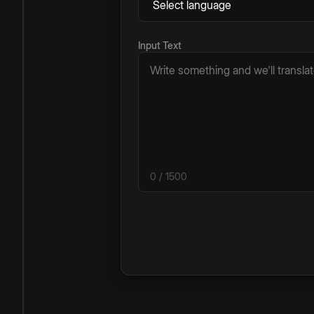
Input Text
0
/ 1500