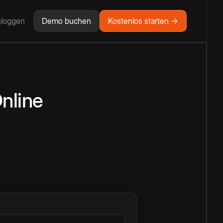
nloggen
Demo buchen
Kostenlos starten →
nline