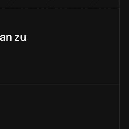
ian
zu