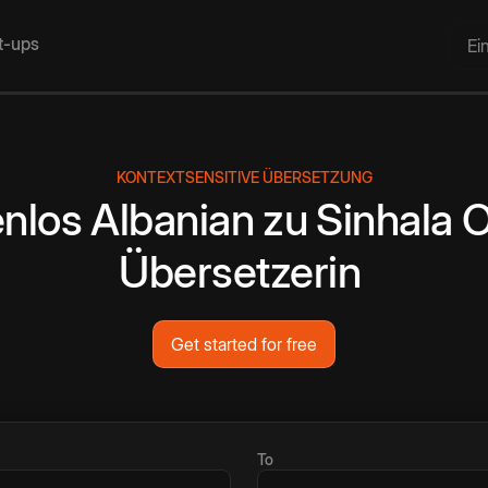
rt-ups
Ei
KONTEXTSENSITIVE ÜBERSETZUNG
nlos
Albanian
zu
Sinhala
O
Übersetzerin
Get started for free
To