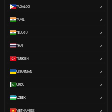
TAGALOG
TAMIL
TELUGU
THAI
TURKISH
UKRAINIAN
URDU
UZBEK
VIETNAMESE