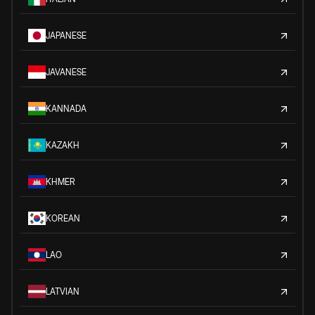
JAPANESE
JAVANESE
KANNADA
KAZAKH
KHMER
KOREAN
LAO
LATVIAN