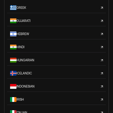
GREEK
GUJARATI
HEBREW
HINDI
HUNGARIAN
ICELANDIC
INDONESIAN
IRISH
ITALIAN