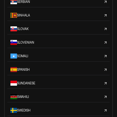
SERBIAN
SINHALA
SLOVAK
SLOVENIAN
SOMALI
SPANISH
SUNDANESE
SWAHILI
SWEDISH