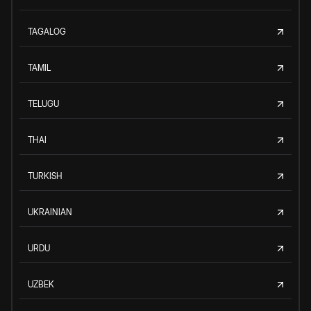
TAGALOG
TAMIL
TELUGU
THAI
TURKISH
UKRAINIAN
URDU
UZBEK