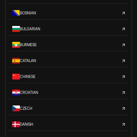
BOSNIAN
BULGARIAN
BURMESE
CATALAN
CHINESE
CROATIAN
CZECH
DANISH