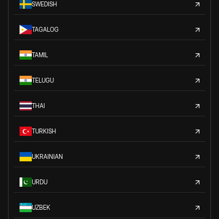
SWEDISH
TAGALOG
TAMIL
TELUGU
THAI
TURKISH
UKRAINIAN
URDU
UZBEK