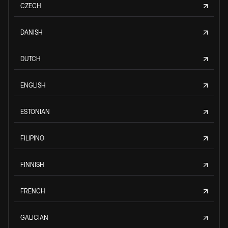
CZECH
DANISH
DUTCH
ENGLISH
ESTONIAN
FILIPINO
FINNISH
FRENCH
GALICIAN