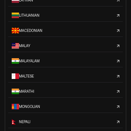
LATVIAN
LITHUANIAN
MACEDONIAN
MALAY
MALAYALAM
MALTESE
MARATHI
MONGOLIAN
NEPALI