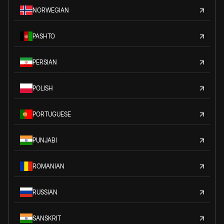
NORWEGIAN
PASHTO
PERSIAN
POLISH
PORTUGUESE
PUNJABI
ROMANIAN
RUSSIAN
SANSKRIT