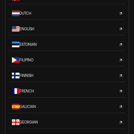
DUTCH
ENGLISH
ESTONIAN
FILIPINO
FINNISH
FRENCH
GALICIAN
GEORGIAN