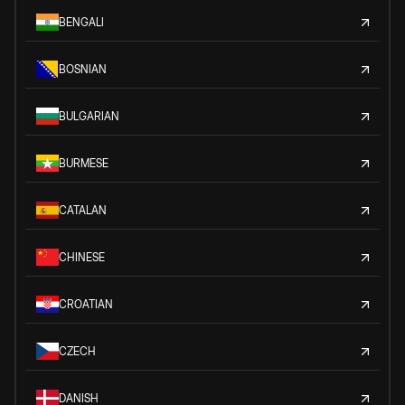
BENGALI
BOSNIAN
BULGARIAN
BURMESE
CATALAN
CHINESE
CROATIAN
CZECH
DANISH