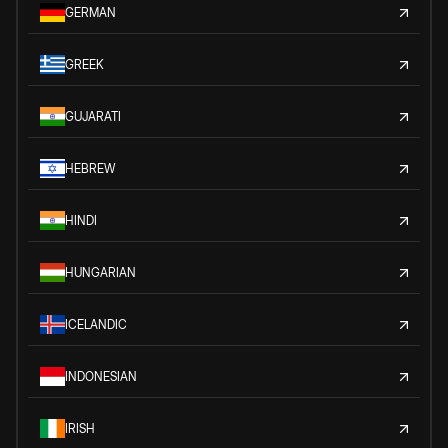
GERMAN
GREEK
GUJARATI
HEBREW
HINDI
HUNGARIAN
ICELANDIC
INDONESIAN
IRISH