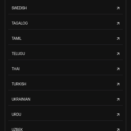
SWEDISH
TAGALOG
TAMIL
TELUGU
THAI
TURKISH
UKRAINIAN
URDU
UZBEK