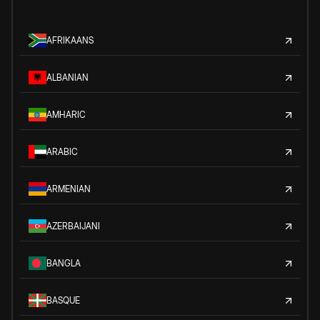
AFRIKAANS
ALBANIAN
AMHARIC
ARABIC
ARMENIAN
AZERBAIJANI
BANGLA
BASQUE