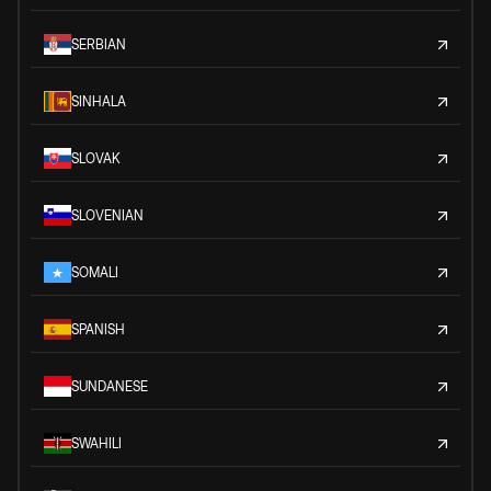
SERBIAN
SINHALA
SLOVAK
SLOVENIAN
SOMALI
SPANISH
SUNDANESE
SWAHILI