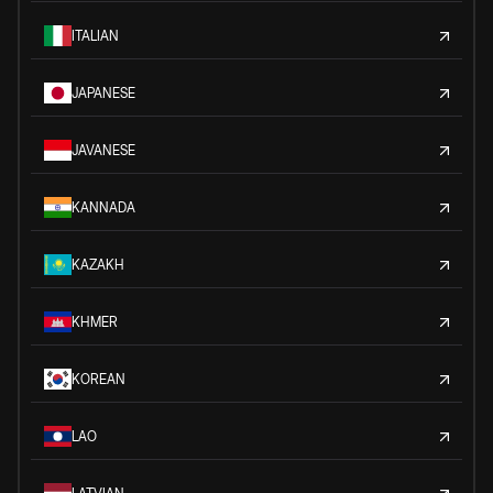
ITALIAN
JAPANESE
JAVANESE
KANNADA
KAZAKH
KHMER
KOREAN
LAO