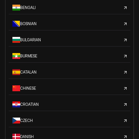
BENGALI
BOSNIAN
BULGARIAN
BURMESE
CATALAN
CHINESE
CROATIAN
CZECH
DANISH