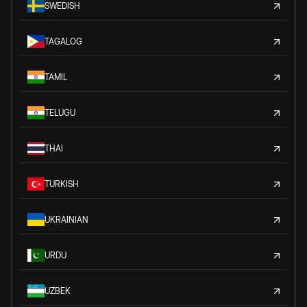
SWEDISH
TAGALOG
TAMIL
TELUGU
THAI
TURKISH
UKRAINIAN
URDU
UZBEK