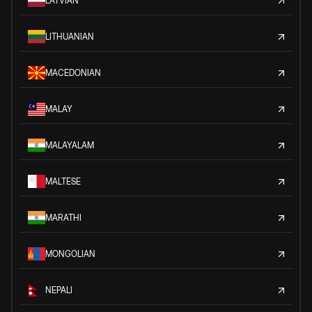
LATVIAN
LITHUANIAN
MACEDONIAN
MALAY
MALAYALAM
MALTESE
MARATHI
MONGOLIAN
NEPALI