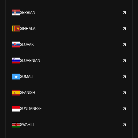
SERBIAN
SINHALA
SLOVAK
SLOVENIAN
SOMALI
SPANISH
SUNDANESE
SWAHILI