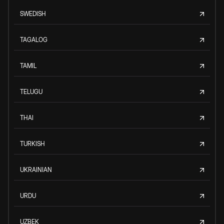
SWEDISH
TAGALOG
TAMIL
TELUGU
THAI
TURKISH
UKRAINIAN
URDU
UZBEK