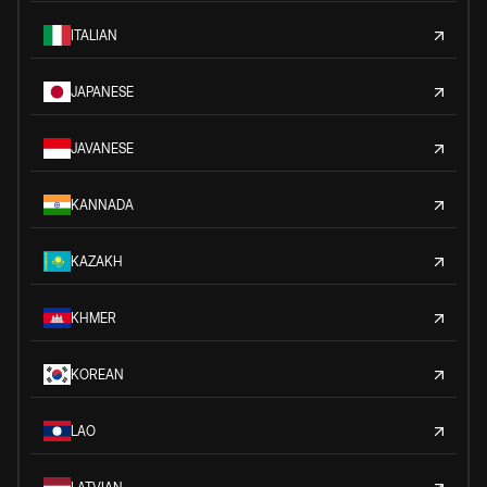
ITALIAN
JAPANESE
JAVANESE
KANNADA
KAZAKH
KHMER
KOREAN
LAO