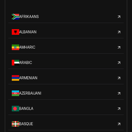
AFRIKAANS
ALBANIAN
AMHARIC
ARABIC
ARMENIAN
AZERBAIJANI
BANGLA
BASQUE