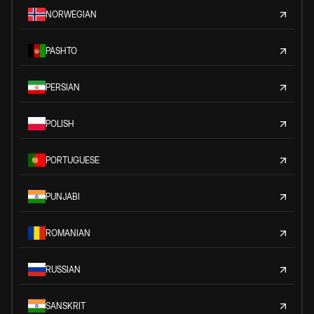
NORWEGIAN
PASHTO
PERSIAN
POLISH
PORTUGUESE
PUNJABI
ROMANIAN
RUSSIAN
SANSKRIT