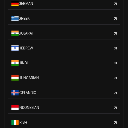
GERMAN
GREEK
GUJARATI
HEBREW
HINDI
HUNGARIAN
ICELANDIC
INDONESIAN
IRISH