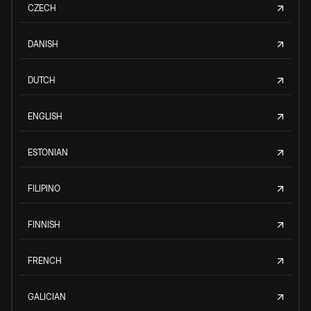
CZECH
DANISH
DUTCH
ENGLISH
ESTONIAN
FILIPINO
FINNISH
FRENCH
GALICIAN