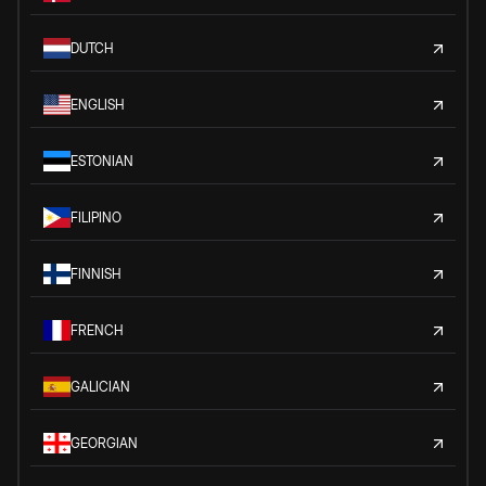
DUTCH
ENGLISH
ESTONIAN
FILIPINO
FINNISH
FRENCH
GALICIAN
GEORGIAN