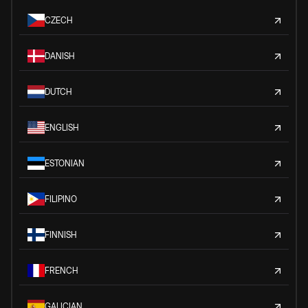
CZECH
DANISH
DUTCH
ENGLISH
ESTONIAN
FILIPINO
FINNISH
FRENCH
GALICIAN