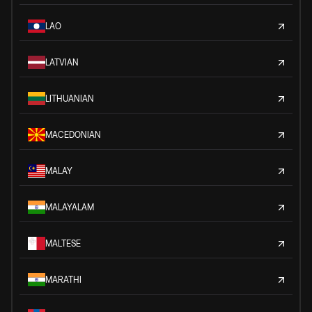
LAO
LATVIAN
LITHUANIAN
MACEDONIAN
MALAY
MALAYALAM
MALTESE
MARATHI