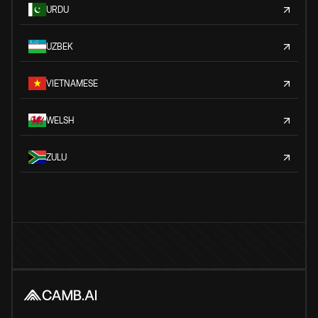
URDU
UZBEK
VIETNAMESE
WELSH
ZULU