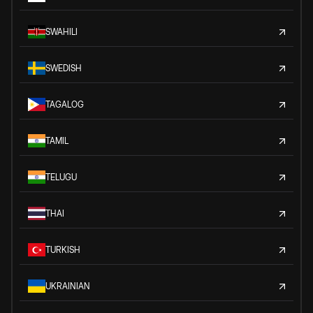
SWAHILI
SWEDISH
TAGALOG
TAMIL
TELUGU
THAI
TURKISH
UKRAINIAN