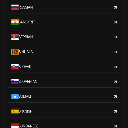
RUSSIAN
SANSKRIT
SERBIAN
SINHALA
SLOVAK
SLOVENIAN
SOMALI
SPANISH
SUNDANESE