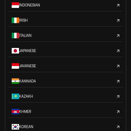
INDONESIAN
IRISH
ITALIAN
JAPANESE
JAVANESE
KANNADA
KAZAKH
KHMER
KOREAN