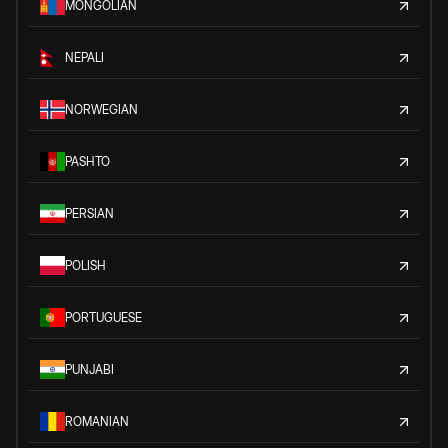
MONGOLIAN
NEPALI
NORWEGIAN
PASHTO
PERSIAN
POLISH
PORTUGUESE
PUNJABI
ROMANIAN