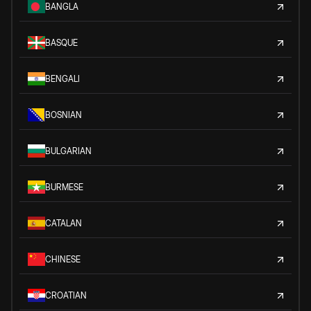
BANGLA
BASQUE
BENGALI
BOSNIAN
BULGARIAN
BURMESE
CATALAN
CHINESE
CROATIAN