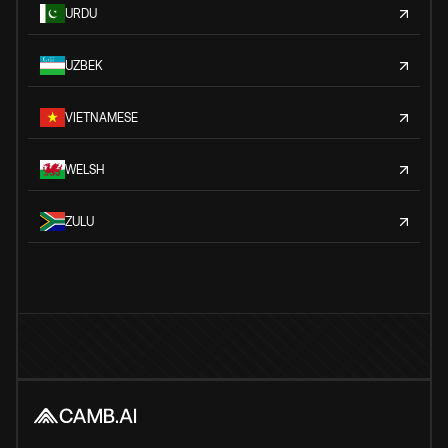
URDU
UZBEK
VIETNAMESE
WELSH
ZULU