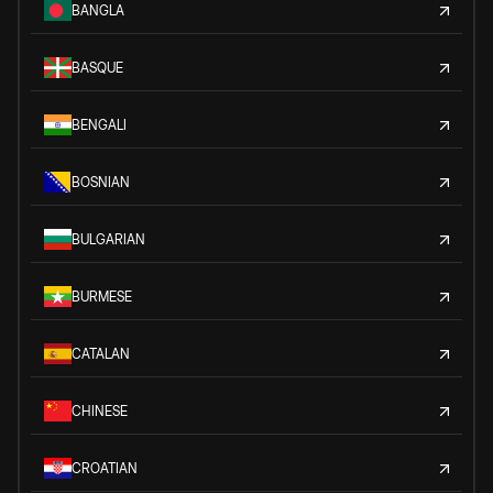
BANGLA
BASQUE
BENGALI
BOSNIAN
BULGARIAN
BURMESE
CATALAN
CHINESE
CROATIAN