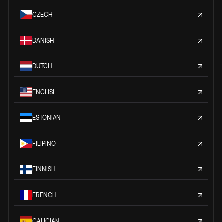
CZECH
DANISH
DUTCH
ENGLISH
ESTONIAN
FILIPINO
FINNISH
FRENCH
GALICIAN