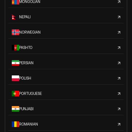
MONGOLIAN
NEPALI
NORWEGIAN
PASHTO
PERSIAN
POLISH
PORTUGUESE
PUNJABI
ROMANIAN