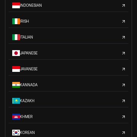
INDONESIAN
IRISH
ITALIAN
JAPANESE
JAVANESE
KANNADA
KAZAKH
KHMER
KOREAN