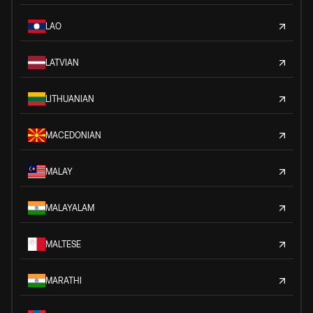
LAO
LATVIAN
LITHUANIAN
MACEDONIAN
MALAY
MALAYALAM
MALTESE
MARATHI