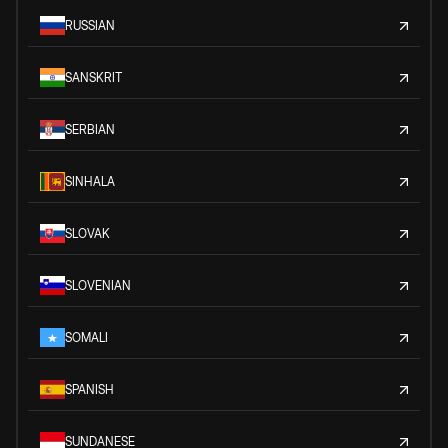
RUSSIAN
SANSKRIT
SERBIAN
SINHALA
SLOVAK
SLOVENIAN
SOMALI
SPANISH
SUNDANESE