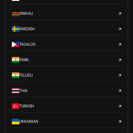
SWAHILI
SWEDISH
TAGALOG
TAMIL
TELUGU
THAI
TURKISH
UKRAINIAN