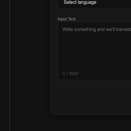
Input Text
0
/ 1500