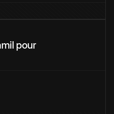
amil
pour