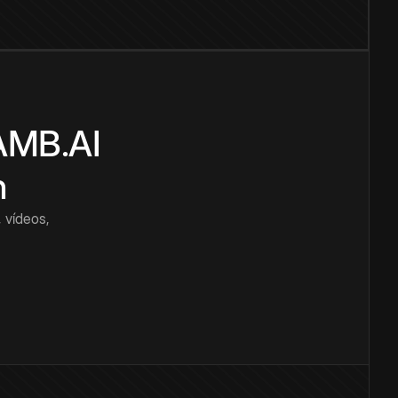
CAMB.AI
n
 vídeos,