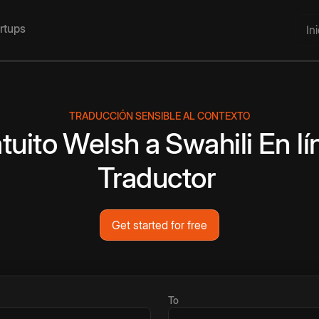
artups
In
TRADUCCIÓN SENSIBLE AL CONTEXTO
tuito
Welsh
a
Swahili
En lí
Traductor
Get started for free
To