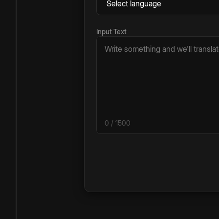
Input Text
0
/ 1500