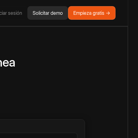
iciar sesión
Solicitar demo
Empieza gratis →
nea