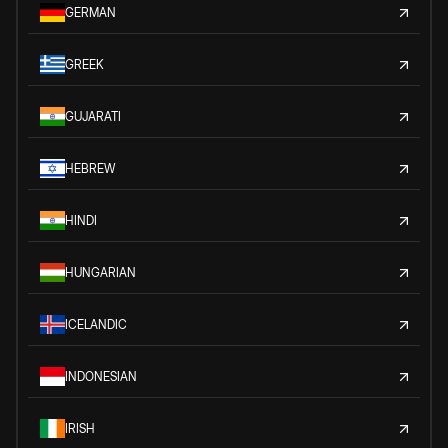
GERMAN
GREEK
GUJARATI
HEBREW
HINDI
HUNGARIAN
ICELANDIC
INDONESIAN
IRISH