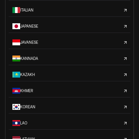
ITALIAN
JAPANESE
JAVANESE
KANNADA
KAZAKH
KHMER
KOREAN
LAO