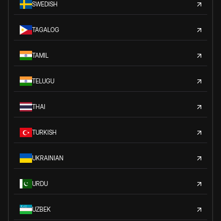
SWEDISH
TAGALOG
TAMIL
TELUGU
THAI
TURKISH
UKRAINIAN
URDU
UZBEK