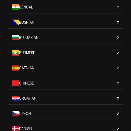
BENGALI
BOSNIAN
BULGARIAN
BURMESE
CATALAN
CHINESE
CROATIAN
CZECH
DANISH