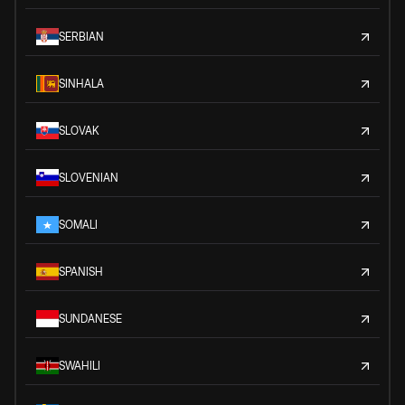
SERBIAN
SINHALA
SLOVAK
SLOVENIAN
SOMALI
SPANISH
SUNDANESE
SWAHILI