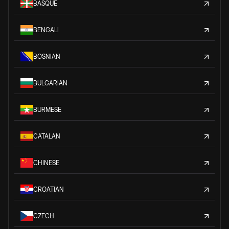
BASQUE
BENGALI
BOSNIAN
BULGARIAN
BURMESE
CATALAN
CHINESE
CROATIAN
CZECH