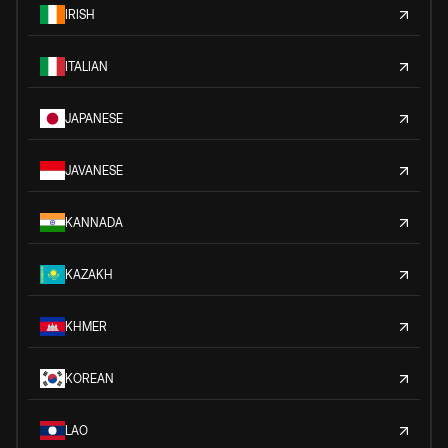
IRISH
ITALIAN
JAPANESE
JAVANESE
KANNADA
KAZAKH
KHMER
KOREAN
LAO