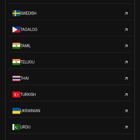
SWEDISH
TAGALOG
TAMIL
TELUGU
THAI
TURKISH
UKRAINIAN
URDU