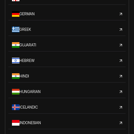
GERMAN
GREEK
GUJARATI
HEBREW
HINDI
HUNGARIAN
ICELANDIC
INDONESIAN