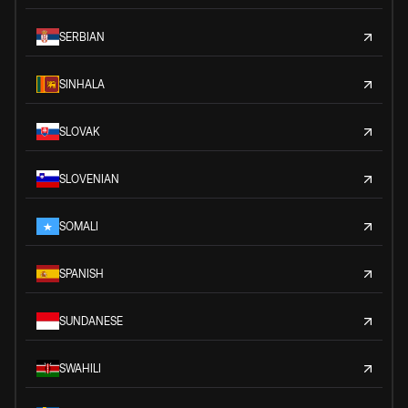
SERBIAN
SINHALA
SLOVAK
SLOVENIAN
SOMALI
SPANISH
SUNDANESE
SWAHILI