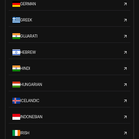
GERMAN
GREEK
GUJARATI
HEBREW
HINDI
HUNGARIAN
ICELANDIC
INDONESIAN
IRISH