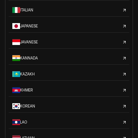
ITALIAN
JAPANESE
JAVANESE
KANNADA
KAZAKH
KHMER
KOREAN
LAO