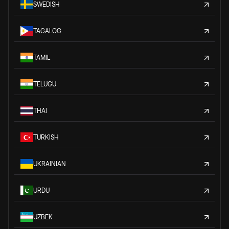
SWEDISH
TAGALOG
TAMIL
TELUGU
THAI
TURKISH
UKRAINIAN
URDU
UZBEK