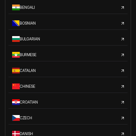
BENGALI
BOSNIAN
BULGARIAN
BURMESE
CATALAN
CHINESE
CROATIAN
CZECH
DANISH