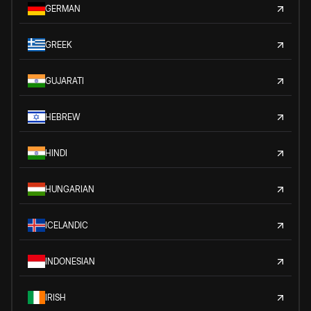
GERMAN
GREEK
GUJARATI
HEBREW
HINDI
HUNGARIAN
ICELANDIC
INDONESIAN
IRISH