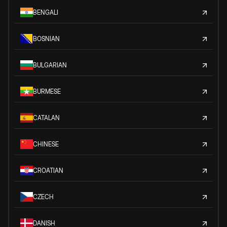
BENGALI
BOSNIAN
BULGARIAN
BURMESE
CATALAN
CHINESE
CROATIAN
CZECH
DANISH