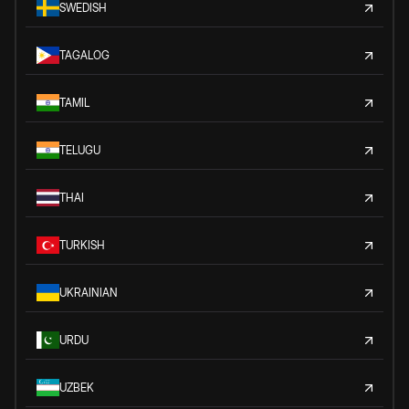
SWEDISH
TAGALOG
TAMIL
TELUGU
THAI
TURKISH
UKRAINIAN
URDU
UZBEK