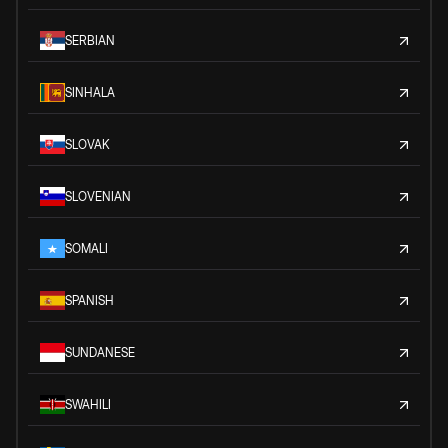
SERBIAN
SINHALA
SLOVAK
SLOVENIAN
SOMALI
SPANISH
SUNDANESE
SWAHILI