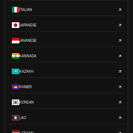
ITALIAN
JAPANESE
JAVANESE
KANNADA
KAZAKH
KHMER
KOREAN
LAO