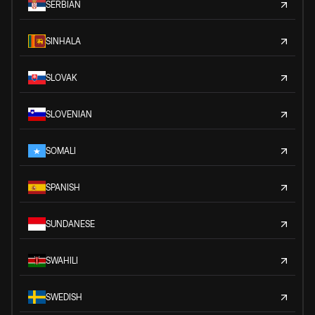
SERBIAN
SINHALA
SLOVAK
SLOVENIAN
SOMALI
SPANISH
SUNDANESE
SWAHILI
SWEDISH