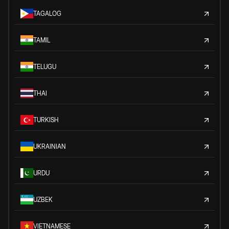
TAGALOG
TAMIL
TELUGU
THAI
TURKISH
UKRAINIAN
URDU
UZBEK
VIETNAMESE