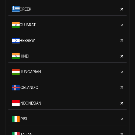
GREEK
GUJARATI
HEBREW
HINDI
HUNGARIAN
ICELANDIC
INDONESIAN
IRISH
ITALIAN