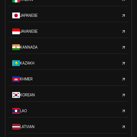
JAPANESE
JAVANESE
KANNADA
KAZAKH
KHMER
KOREAN
LAO
LATVIAN