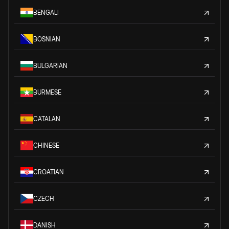
BENGALI
BOSNIAN
BULGARIAN
BURMESE
CATALAN
CHINESE
CROATIAN
CZECH
DANISH