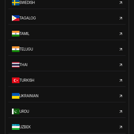
SWEDISH
TAGALOG
TAMIL
TELUGU
THAI
TURKISH
UKRAINIAN
URDU
UZBEK