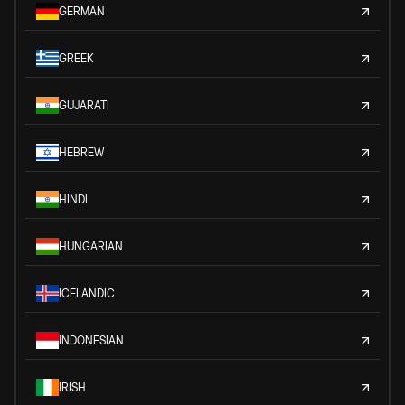
GERMAN
GREEK
GUJARATI
HEBREW
HINDI
HUNGARIAN
ICELANDIC
INDONESIAN
IRISH