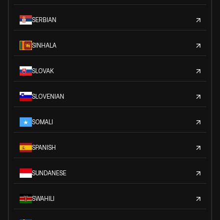
SERBIAN
SINHALA
SLOVAK
SLOVENIAN
SOMALI
SPANISH
SUNDANESE
SWAHILI