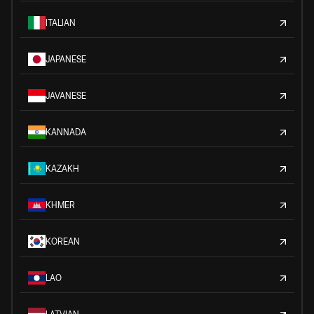
ITALIAN
JAPANESE
JAVANESE
KANNADA
KAZAKH
KHMER
KOREAN
LAO