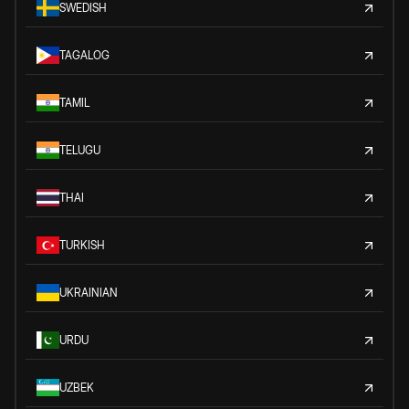
SWEDISH
TAGALOG
TAMIL
TELUGU
THAI
TURKISH
UKRAINIAN
URDU
UZBEK