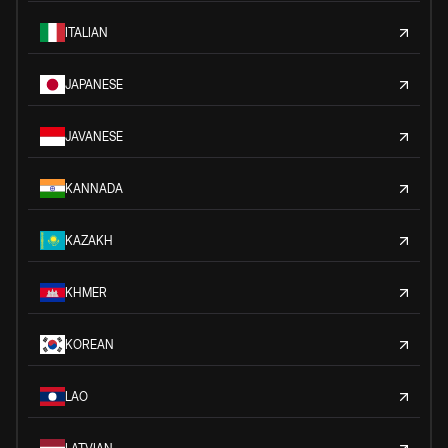
ITALIAN
JAPANESE
JAVANESE
KANNADA
KAZAKH
KHMER
KOREAN
LAO