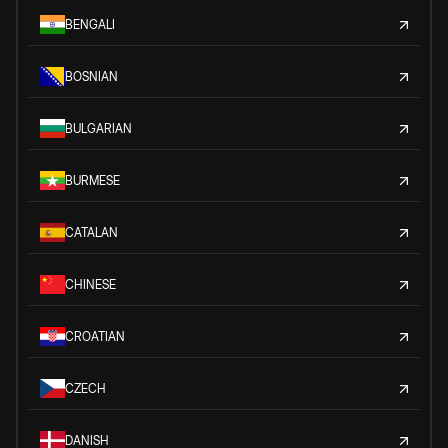
BENGALI
BOSNIAN
BULGARIAN
BURMESE
CATALAN
CHINESE
CROATIAN
CZECH
DANISH