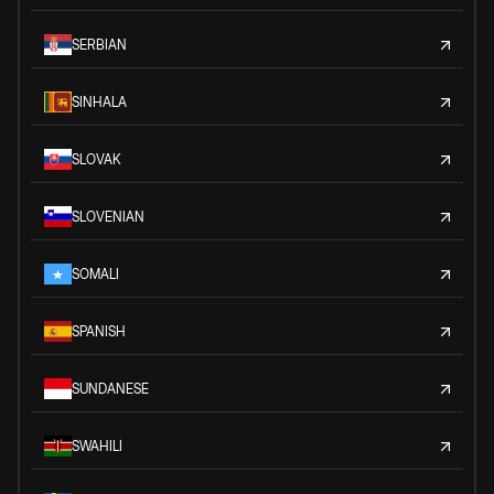
SERBIAN
SINHALA
SLOVAK
SLOVENIAN
SOMALI
SPANISH
SUNDANESE
SWAHILI