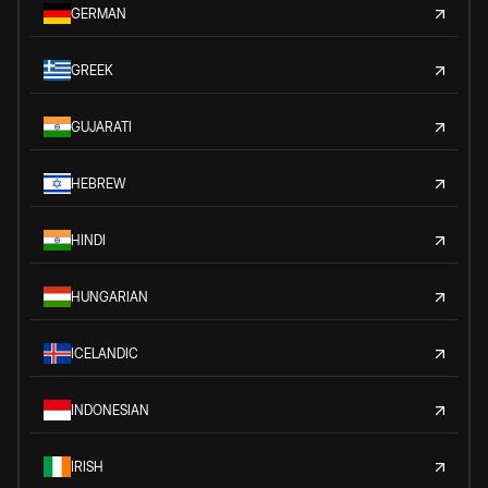
GERMAN
GREEK
GUJARATI
HEBREW
HINDI
HUNGARIAN
ICELANDIC
INDONESIAN
IRISH