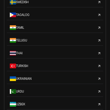
SWEDISH
TAGALOG
TAMIL
TELUGU
THAI
TURKISH
UKRAINIAN
URDU
UZBEK