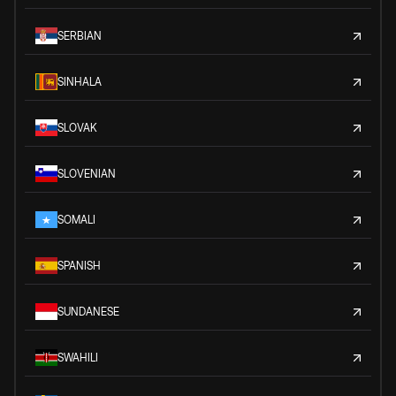
SERBIAN
SINHALA
SLOVAK
SLOVENIAN
SOMALI
SPANISH
SUNDANESE
SWAHILI