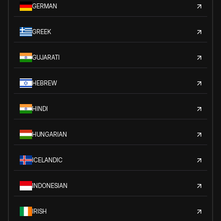
GERMAN
GREEK
GUJARATI
HEBREW
HINDI
HUNGARIAN
ICELANDIC
INDONESIAN
IRISH