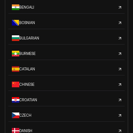
BENGALI
BOSNIAN
BULGARIAN
BURMESE
CATALAN
CHINESE
CROATIAN
CZECH
DANISH