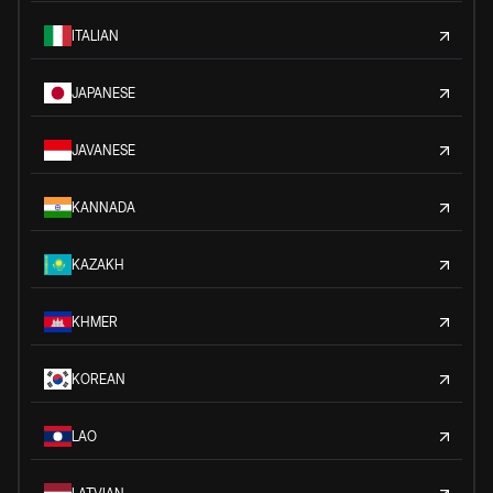
ITALIAN
JAPANESE
JAVANESE
KANNADA
KAZAKH
KHMER
KOREAN
LAO