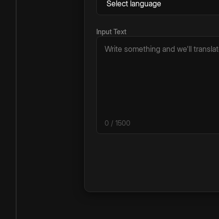
Input Text
0
/ 1500