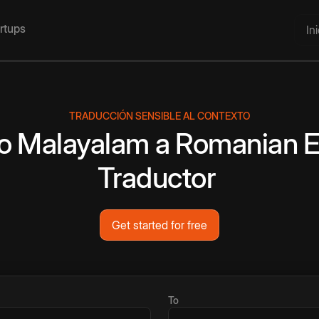
artups
In
TRADUCCIÓN SENSIBLE AL CONTEXTO
o
Malayalam
a
Romanian
E
Traductor
Get started for free
To