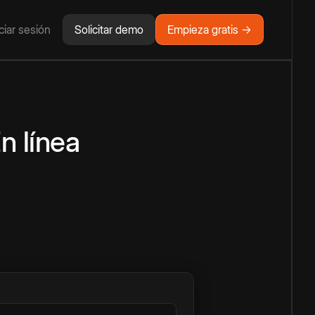
iciar sesión
Solicitar demo
Empieza gratis →
n línea