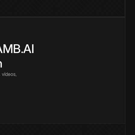
CAMB.AI
n
 vídeos,