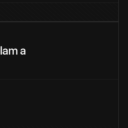
alam
a