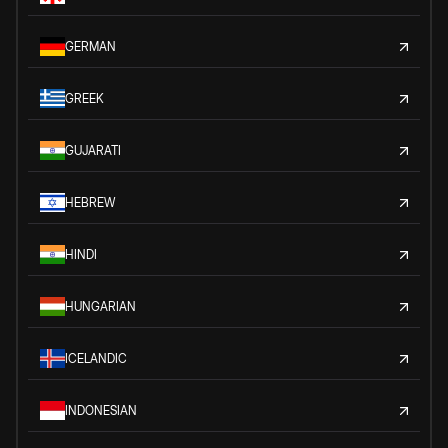
GERMAN
GREEK
GUJARATI
HEBREW
HINDI
HUNGARIAN
ICELANDIC
INDONESIAN