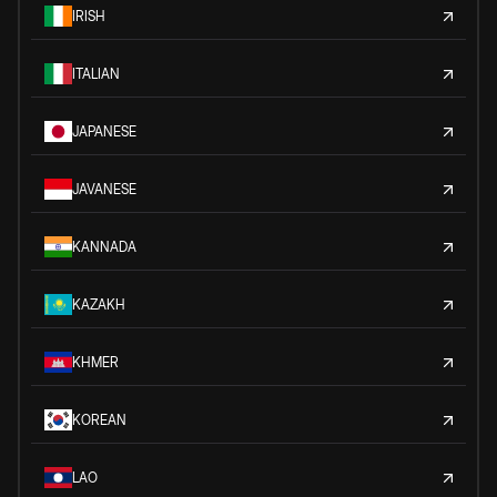
IRISH
ITALIAN
JAPANESE
JAVANESE
KANNADA
KAZAKH
KHMER
KOREAN
LAO