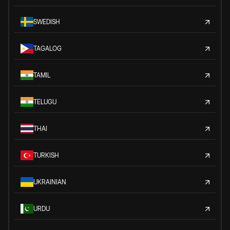
SWEDISH
TAGALOG
TAMIL
TELUGU
THAI
TURKISH
UKRAINIAN
URDU