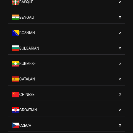
BASQUE
BENGALI
BOSNIAN
BULGARIAN
BURMESE
CATALAN
CHINESE
CROATIAN
CZECH