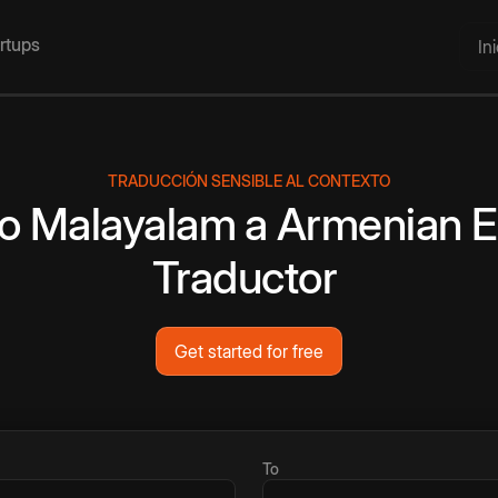
artups
In
TRADUCCIÓN SENSIBLE AL CONTEXTO
to
Malayalam
a
Armenian
E
Traductor
Get started for free
To