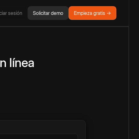
iciar sesión
Solicitar demo
Empieza gratis →
n línea