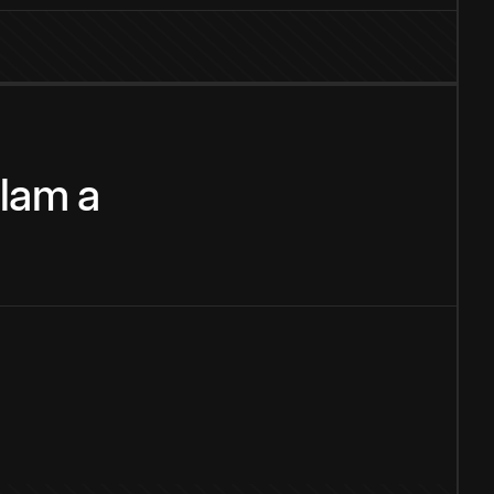
alam
a