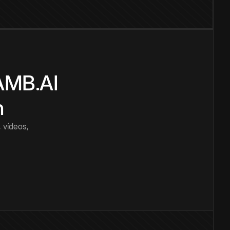
CAMB.AI
n
 vídeos,