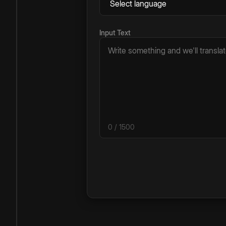
Input Text
0
/ 1500