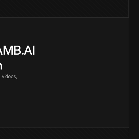
CAMB.AI
n
 vídeos,