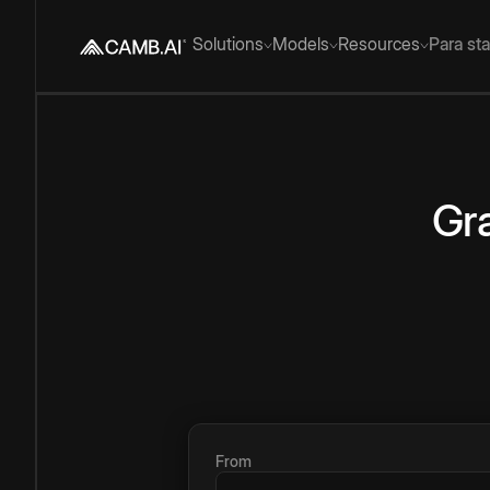
Solutions
Models
Resources
Para st
Gra
From