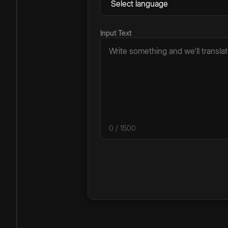
Input Text
0
/ 1500