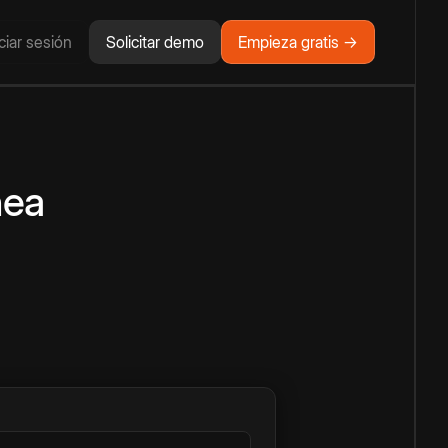
iciar sesión
Solicitar demo
Empieza gratis →
nea