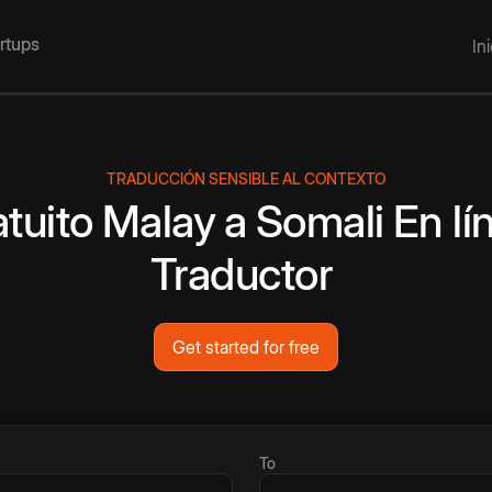
artups
In
TRADUCCIÓN SENSIBLE AL CONTEXTO
tuito
Malay
a
Somali
En lí
Traductor
Get started for free
To