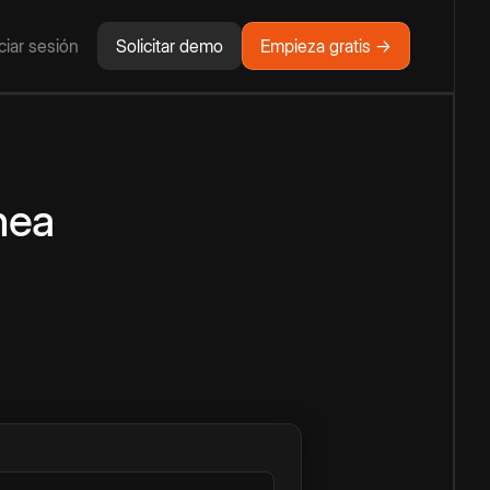
iciar sesión
Solicitar demo
Empieza gratis →
nea