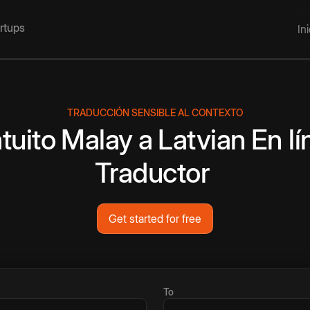
artups
In
TRADUCCIÓN SENSIBLE AL CONTEXTO
tuito
Malay
a
Latvian
En lí
Traductor
Get started for free
To