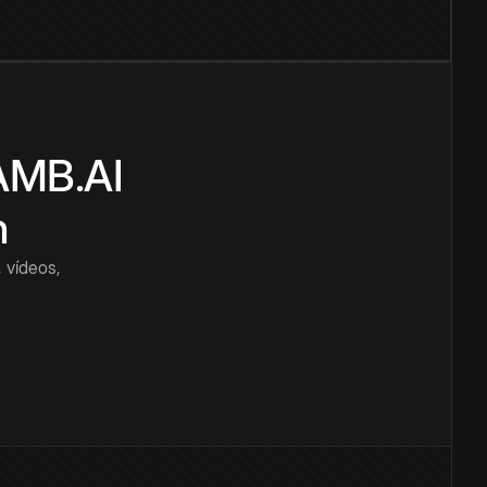
CAMB.AI
n
 vídeos,