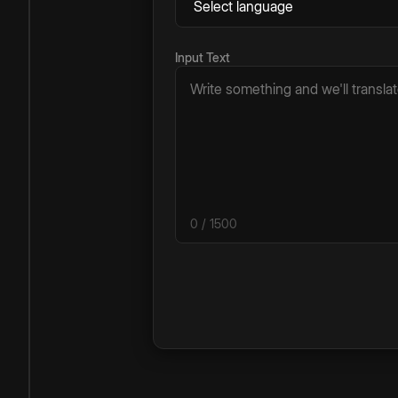
Input Text
0
/ 1500