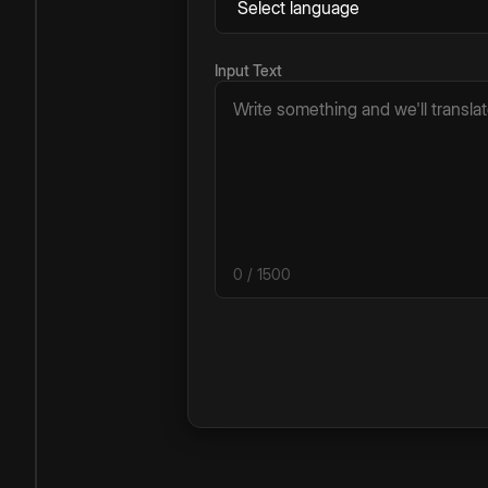
Input Text
0
/ 1500