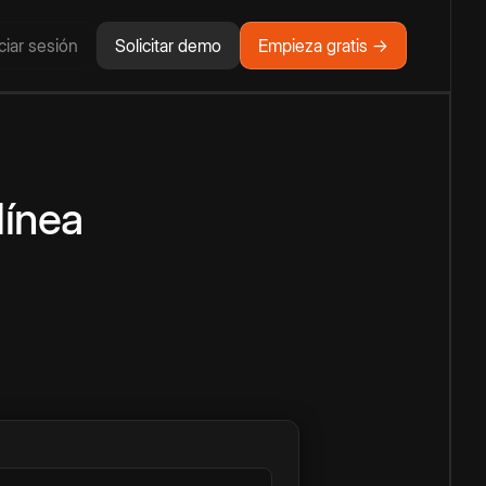
iciar sesión
Solicitar demo
Empieza gratis →
línea