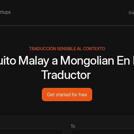
artups
In
TRADUCCIÓN SENSIBLE AL CONTEXTO
uito
Malay
a
Mongolian
En 
Traductor
Get started for free
To