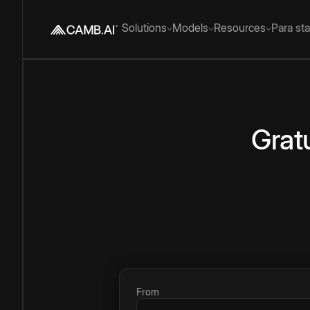
Solutions
Models
Resources
Para st
Grat
From