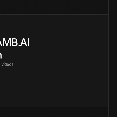
CAMB.AI
n
 vídeos,