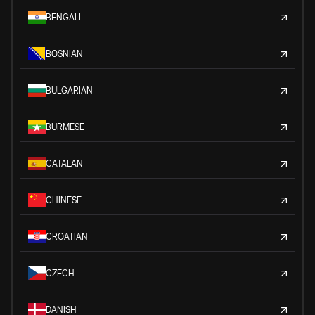
BENGALI
BOSNIAN
BULGARIAN
BURMESE
CATALAN
CHINESE
CROATIAN
CZECH
DANISH