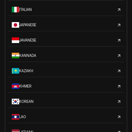
ITALIAN
JAPANESE
JAVANESE
KANNADA
KAZAKH
KHMER
KOREAN
LAO