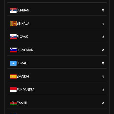
SERBIAN
SINHALA
SLOVAK
SLOVENIAN
SOMALI
SPANISH
SUNDANESE
SWAHILI