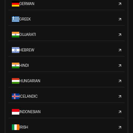
GERMAN
GREEK
GUJARATI
HEBREW
HINDI
HUNGARIAN
ICELANDIC
INDONESIAN
IRISH