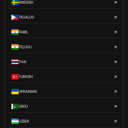
SWEDISH
TAGALOG
TAMIL
TELUGU
THAI
TURKISH
UKRAINIAN
URDU
UZBEK