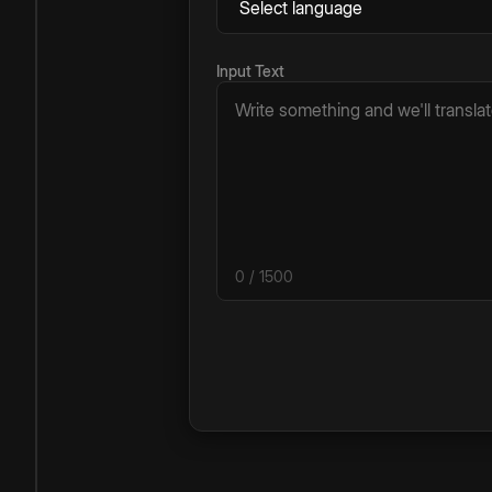
Input Text
0
/ 1500