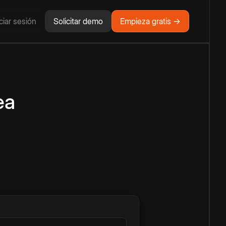
iciar sesión
Solicitar demo
Empieza gratis →
ea