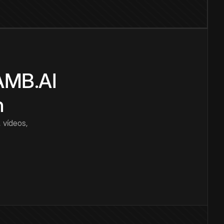
CAMB.AI
n
 vídeos,