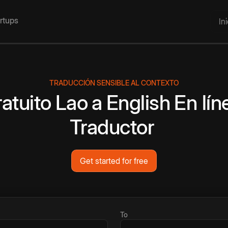
artups
In
TRADUCCIÓN SENSIBLE AL CONTEXTO
atuito
Lao
a
English
En lín
Traductor
Get started for free
To