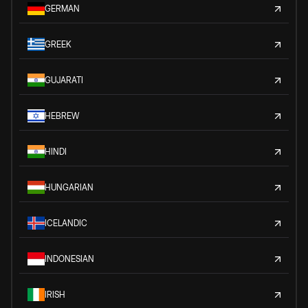
GERMAN
GREEK
GUJARATI
HEBREW
HINDI
HUNGARIAN
ICELANDIC
INDONESIAN
IRISH