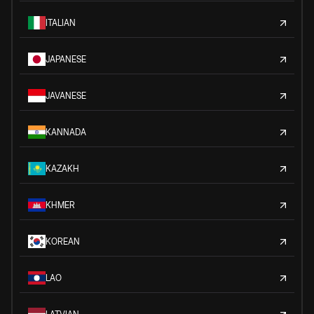
ITALIAN
JAPANESE
JAVANESE
KANNADA
KAZAKH
KHMER
KOREAN
LAO