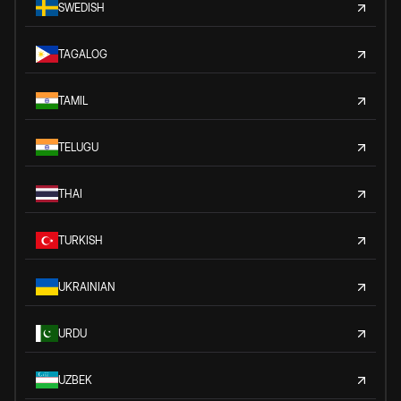
SWEDISH
TAGALOG
TAMIL
TELUGU
THAI
TURKISH
UKRAINIAN
URDU
UZBEK