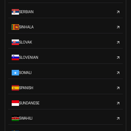
SERBIAN
SINHALA
SLOVAK
SLOVENIAN
SOMALI
SPANISH
SUNDANESE
SWAHILI