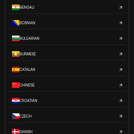
BENGALI
BOSNIAN
BULGARIAN
BURMESE
CATALAN
CHINESE
CROATIAN
CZECH
DANISH