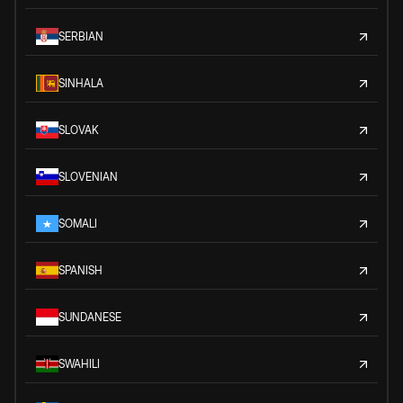
SERBIAN
SINHALA
SLOVAK
SLOVENIAN
SOMALI
SPANISH
SUNDANESE
SWAHILI