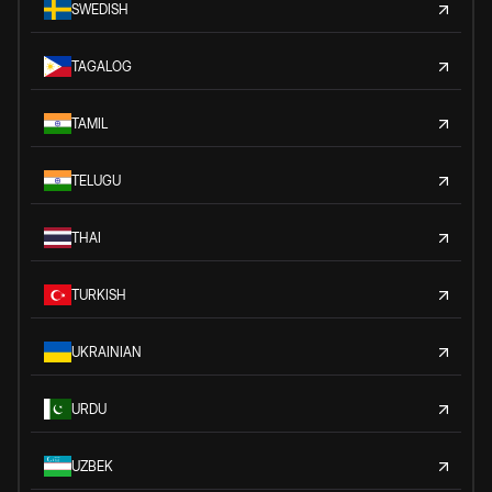
SWEDISH
TAGALOG
TAMIL
TELUGU
THAI
TURKISH
UKRAINIAN
URDU
UZBEK