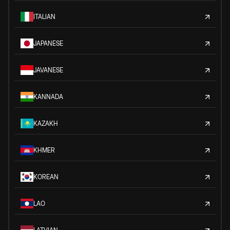
ITALIAN
JAPANESE
JAVANESE
KANNADA
KAZAKH
KHMER
KOREAN
LAO