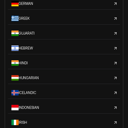
GERMAN
GREEK
GUJARATI
HEBREW
HINDI
HUNGARIAN
ICELANDIC
INDONESIAN
IRISH