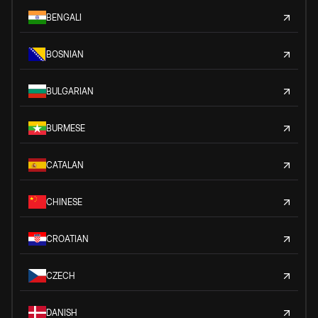
BENGALI
BOSNIAN
BULGARIAN
BURMESE
CATALAN
CHINESE
CROATIAN
CZECH
DANISH