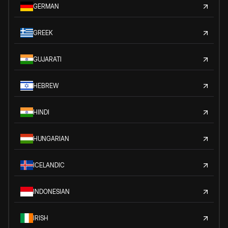
GERMAN
GREEK
GUJARATI
HEBREW
HINDI
HUNGARIAN
ICELANDIC
INDONESIAN
IRISH