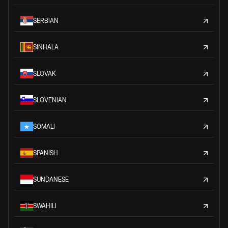
SERBIAN
SINHALA
SLOVAK
SLOVENIAN
SOMALI
SPANISH
SUNDANESE
SWAHILI