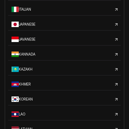
ITALIAN
JAPANESE
JAVANESE
KANNADA
KAZAKH
KHMER
KOREAN
LAO