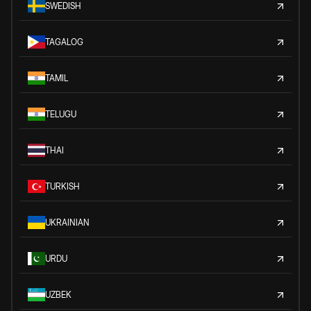
SWEDISH
TAGALOG
TAMIL
TELUGU
THAI
TURKISH
UKRAINIAN
URDU
UZBEK