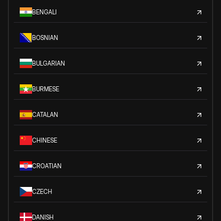
BENGALI
BOSNIAN
BULGARIAN
BURMESE
CATALAN
CHINESE
CROATIAN
CZECH
DANISH