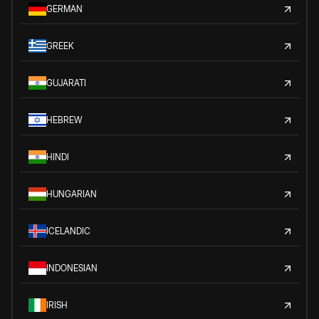
GERMAN
GREEK
GUJARATI
HEBREW
HINDI
HUNGARIAN
ICELANDIC
INDONESIAN
IRISH