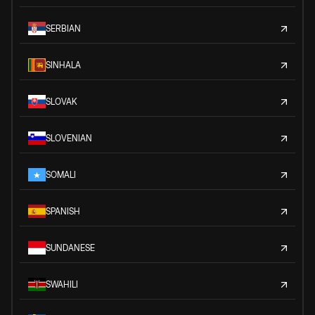
SERBIAN
SINHALA
SLOVAK
SLOVENIAN
SOMALI
SPANISH
SUNDANESE
SWAHILI