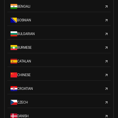
BENGALI
BOSNIAN
BULGARIAN
BURMESE
CATALAN
CHINESE
CROATIAN
CZECH
DANISH