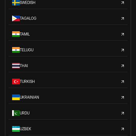
SWEDISH
TAGALOG
TAMIL
TELUGU
THAI
TURKISH
UKRAINIAN
URDU
UZBEK