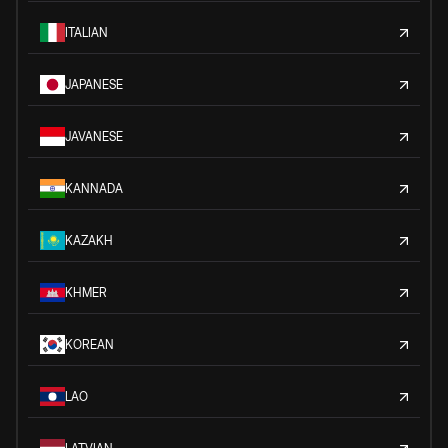
ITALIAN
JAPANESE
JAVANESE
KANNADA
KAZAKH
KHMER
KOREAN
LAO