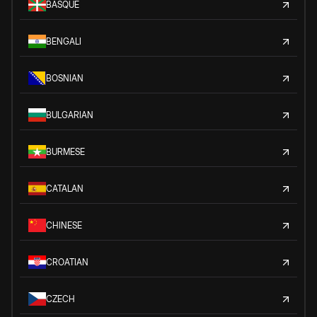
BASQUE
BENGALI
BOSNIAN
BULGARIAN
BURMESE
CATALAN
CHINESE
CROATIAN
CZECH