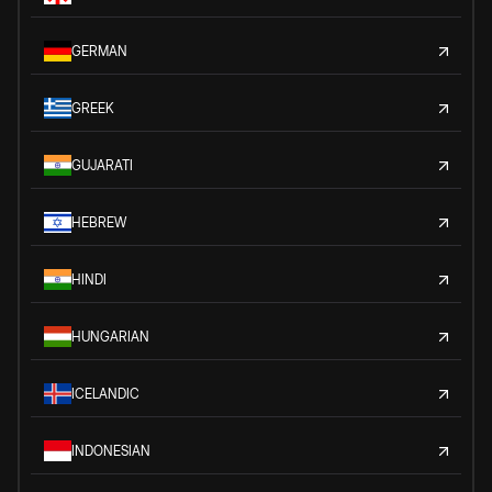
GERMAN
GREEK
GUJARATI
HEBREW
HINDI
HUNGARIAN
ICELANDIC
INDONESIAN