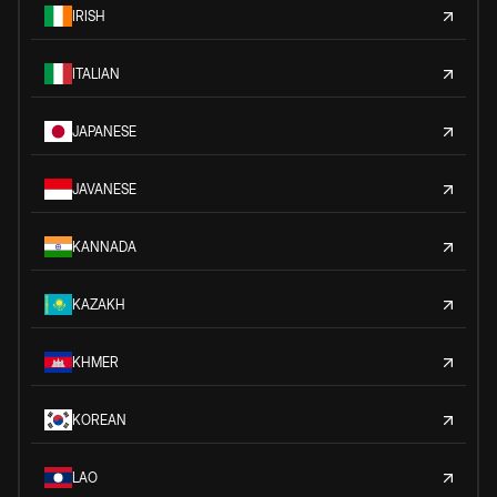
IRISH
ITALIAN
JAPANESE
JAVANESE
KANNADA
KAZAKH
KHMER
KOREAN
LAO