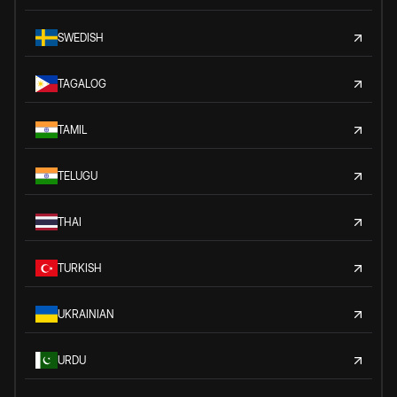
SWEDISH
TAGALOG
TAMIL
TELUGU
THAI
TURKISH
UKRAINIAN
URDU