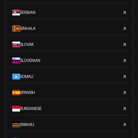
SERBIAN
SINHALA
SLOVAK
SLOVENIAN
SOMALI
SPANISH
SUNDANESE
SWAHILI