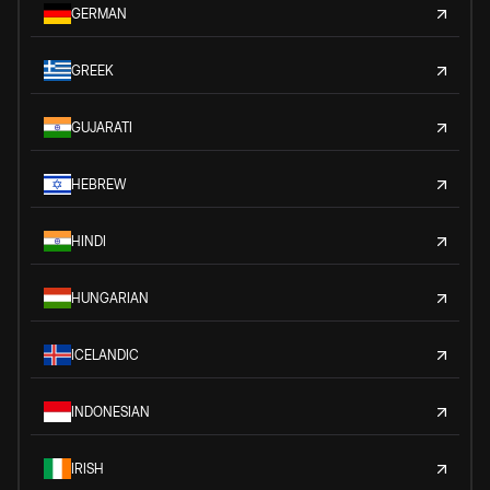
GERMAN
GREEK
GUJARATI
HEBREW
HINDI
HUNGARIAN
ICELANDIC
INDONESIAN
IRISH