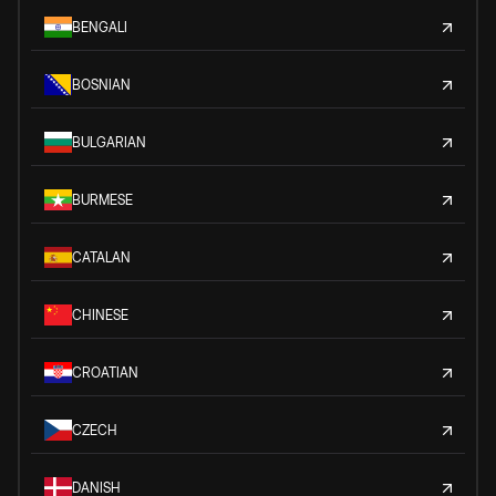
BENGALI
BOSNIAN
BULGARIAN
BURMESE
CATALAN
CHINESE
CROATIAN
CZECH
DANISH