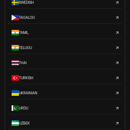
SWEDISH
TAGALOG
TAMIL
TELUGU
THAI
TURKISH
UKRAINIAN
URDU
UZBEK