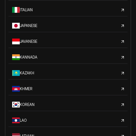
ITALIAN
JAPANESE
JAVANESE
KANNADA
KAZAKH
KHMER
KOREAN
LAO