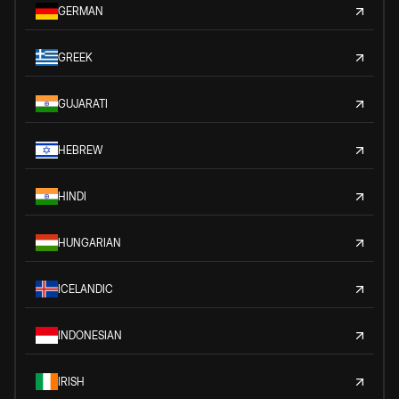
GERMAN
GREEK
GUJARATI
HEBREW
HINDI
HUNGARIAN
ICELANDIC
INDONESIAN
IRISH