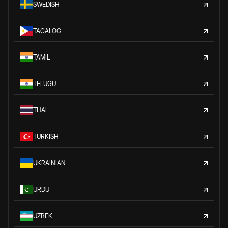
SWEDISH
TAGALOG
TAMIL
TELUGU
THAI
TURKISH
UKRAINIAN
URDU
UZBEK