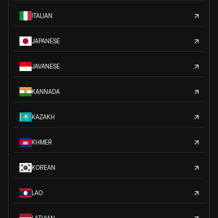
ITALIAN
JAPANESE
JAVANESE
KANNADA
KAZAKH
KHMER
KOREAN
LAO