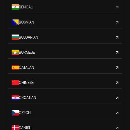
BENGALI
BOSNIAN
BULGARIAN
BURMESE
CATALAN
CHINESE
CROATIAN
CZECH
DANISH