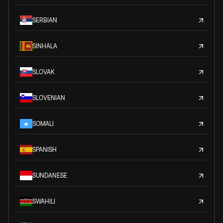
SERBIAN
SINHALA
SLOVAK
SLOVENIAN
SOMALI
SPANISH
SUNDANESE
SWAHILI