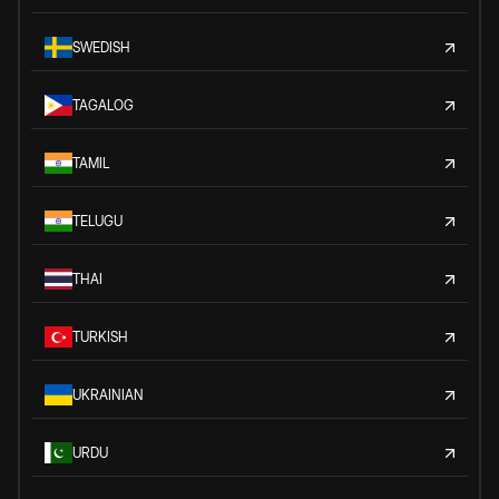
SWEDISH
TAGALOG
TAMIL
TELUGU
THAI
TURKISH
UKRAINIAN
URDU