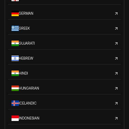
GERMAN
GREEK
GUJARATI
HEBREW
HINDI
HUNGARIAN
ICELANDIC
INDONESIAN