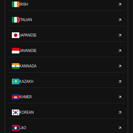
IRISH
ITALIAN
JAPANESE
JAVANESE
KANNADA
KAZAKH
KHMER
KOREAN
LAO