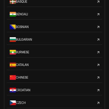
BASQUE
BENGALI
BOSNIAN
BULGARIAN
BURMESE
CATALAN
CHINESE
CROATIAN
CZECH