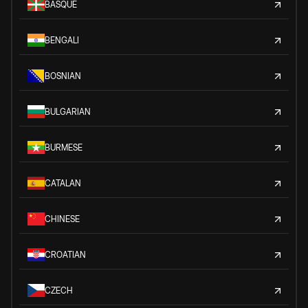
BASQUE
BENGALI
BOSNIAN
BULGARIAN
BURMESE
CATALAN
CHINESE
CROATIAN
CZECH