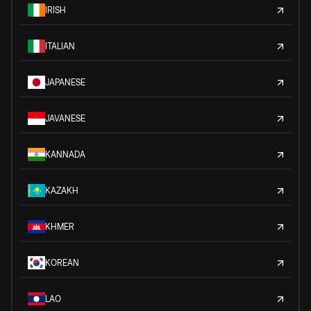
IRISH
ITALIAN
JAPANESE
JAVANESE
KANNADA
KAZAKH
KHMER
KOREAN
LAO