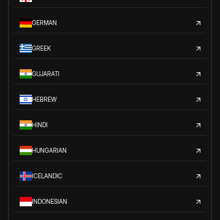
GERMAN
GREEK
GUJARATI
HEBREW
HINDI
HUNGARIAN
ICELANDIC
INDONESIAN