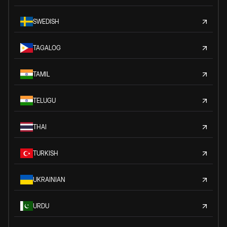
SWEDISH
TAGALOG
TAMIL
TELUGU
THAI
TURKISH
UKRAINIAN
URDU