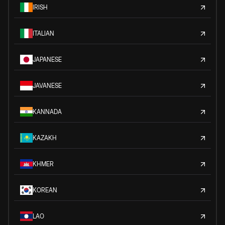
IRISH
ITALIAN
JAPANESE
JAVANESE
KANNADA
KAZAKH
KHMER
KOREAN
LAO