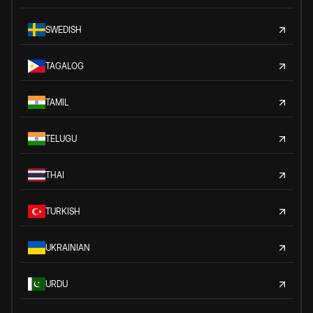
SWEDISH
TAGALOG
TAMIL
TELUGU
THAI
TURKISH
UKRAINIAN
URDU