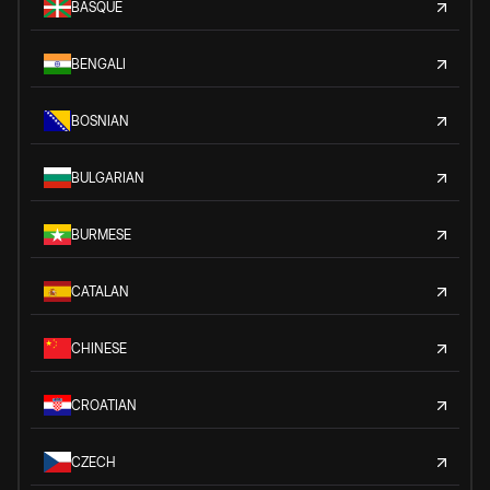
BASQUE
BENGALI
BOSNIAN
BULGARIAN
BURMESE
CATALAN
CHINESE
CROATIAN
CZECH