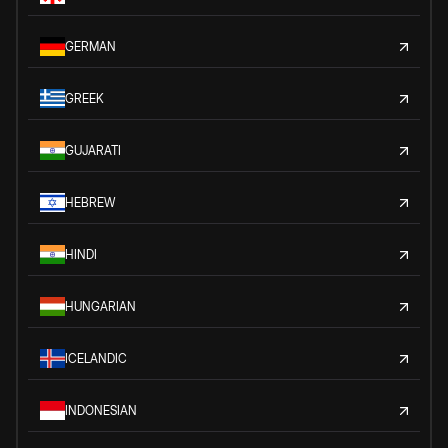
GERMAN
GREEK
GUJARATI
HEBREW
HINDI
HUNGARIAN
ICELANDIC
INDONESIAN