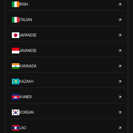
IRISH
ITALIAN
JAPANESE
JAVANESE
KANNADA
KAZAKH
KHMER
KOREAN
LAO