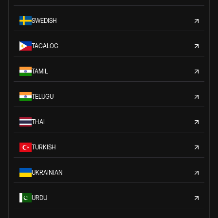
SWEDISH
TAGALOG
TAMIL
TELUGU
THAI
TURKISH
UKRAINIAN
URDU