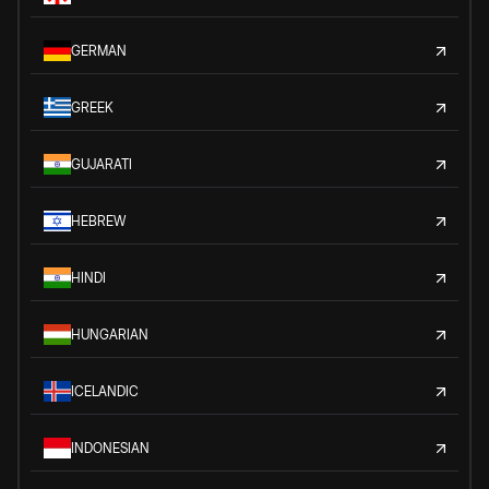
GERMAN
GREEK
GUJARATI
HEBREW
HINDI
HUNGARIAN
ICELANDIC
INDONESIAN