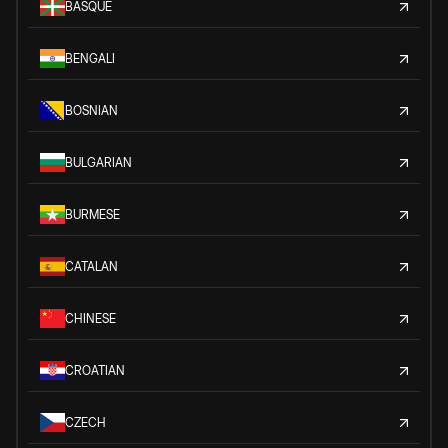
BASQUE
BENGALI
BOSNIAN
BULGARIAN
BURMESE
CATALAN
CHINESE
CROATIAN
CZECH