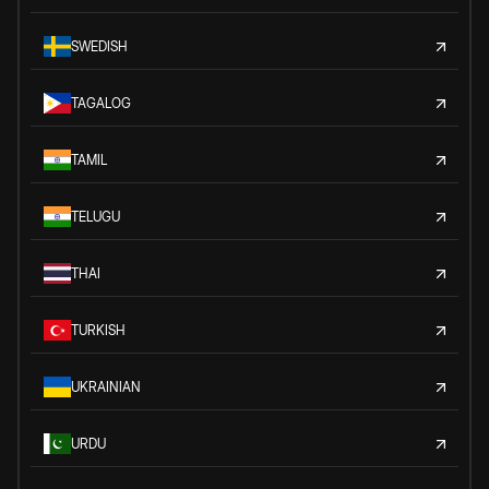
SWEDISH
TAGALOG
TAMIL
TELUGU
THAI
TURKISH
UKRAINIAN
URDU