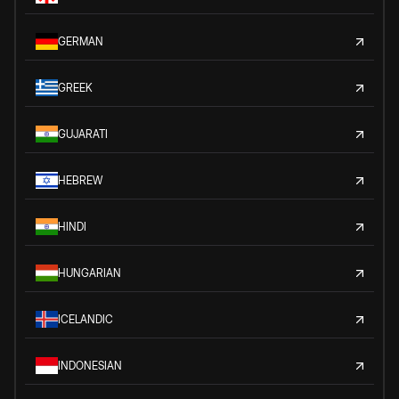
GERMAN
GREEK
GUJARATI
HEBREW
HINDI
HUNGARIAN
ICELANDIC
INDONESIAN