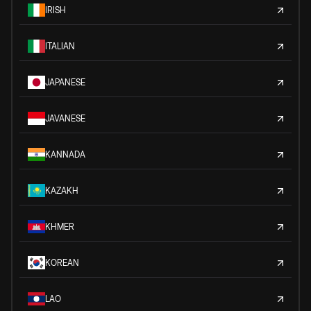
IRISH
ITALIAN
JAPANESE
JAVANESE
KANNADA
KAZAKH
KHMER
KOREAN
LAO