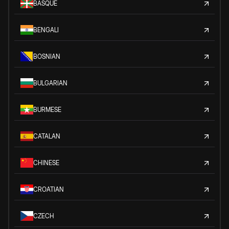
BASQUE
BENGALI
BOSNIAN
BULGARIAN
BURMESE
CATALAN
CHINESE
CROATIAN
CZECH