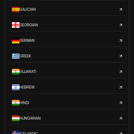
GALICIAN
GEORGIAN
GERMAN
GREEK
GUJARATI
HEBREW
HINDI
HUNGARIAN
ICELANDIC