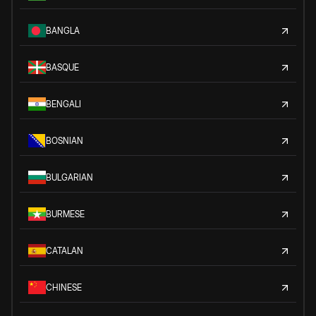
BANGLA
BASQUE
BENGALI
BOSNIAN
BULGARIAN
BURMESE
CATALAN
CHINESE