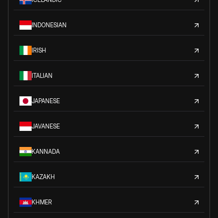
INDONESIAN
IRISH
ITALIAN
JAPANESE
JAVANESE
KANNADA
KAZAKH
KHMER