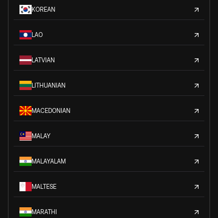
KOREAN
LAO
LATVIAN
LITHUANIAN
MACEDONIAN
MALAY
MALAYALAM
MALTESE
MARATHI