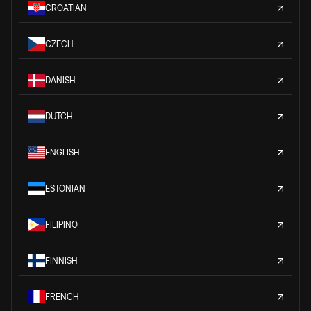
CROATIAN
CZECH
DANISH
DUTCH
ENGLISH
ESTONIAN
FILIPINO
FINNISH
FRENCH