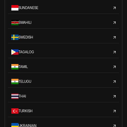
SUNDANESE
SWAHILI
SWEDISH
TAGALOG
TAMIL
TELUGU
THAI
TURKISH
UKRAINIAN