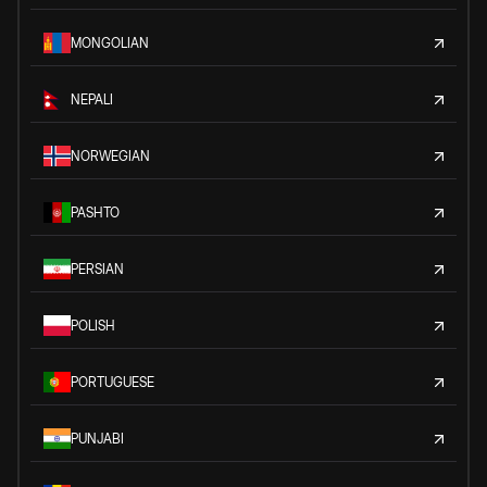
MONGOLIAN
NEPALI
NORWEGIAN
PASHTO
PERSIAN
POLISH
PORTUGUESE
PUNJABI