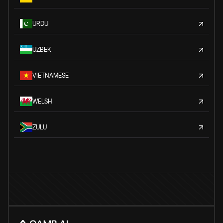
URDU
UZBEK
VIETNAMESE
WELSH
ZULU