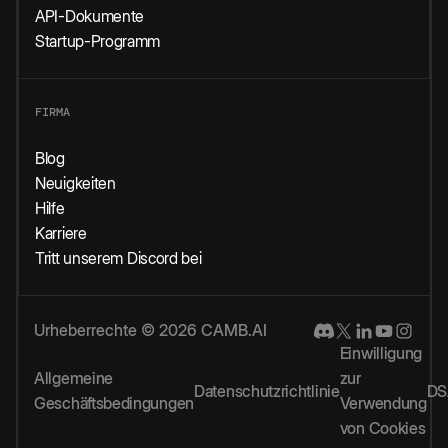
API-Dokumente
Startup-Programm
FIRMA
Blog
Neuigkeiten
Hilfe
Karriere
Tritt unserem Discord bei
Urheberrechte © 2026 CAMB.AI
Einwilligung
Allgemeine
zur
Datenschutzrichtlinie
DS
Geschäftsbedingungen
Verwendung
von Cookies