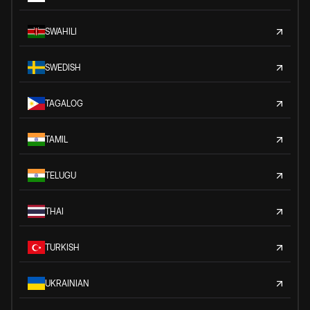
SWAHILI
SWEDISH
TAGALOG
TAMIL
TELUGU
THAI
TURKISH
UKRAINIAN