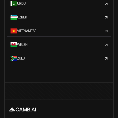
URDU
UZBEK
VIETNAMESE
WELSH
ZULU