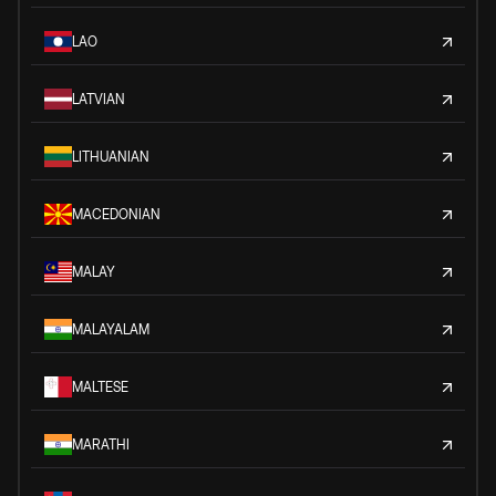
LAO
LATVIAN
LITHUANIAN
MACEDONIAN
MALAY
MALAYALAM
MALTESE
MARATHI