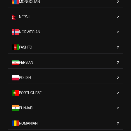
MONGOLIAN
NEPALI
NORWEGIAN
PASHTO
PERSIAN
POLISH
PORTUGUESE
PUNJABI
ROMANIAN