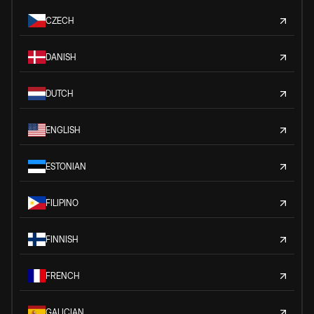
CZECH
DANISH
DUTCH
ENGLISH
ESTONIAN
FILIPINO
FINNISH
FRENCH
GALICIAN