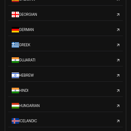
GEORGIAN
GERMAN
GREEK
GUJARATI
HEBREW
HINDI
HUNGARIAN
ICELANDIC