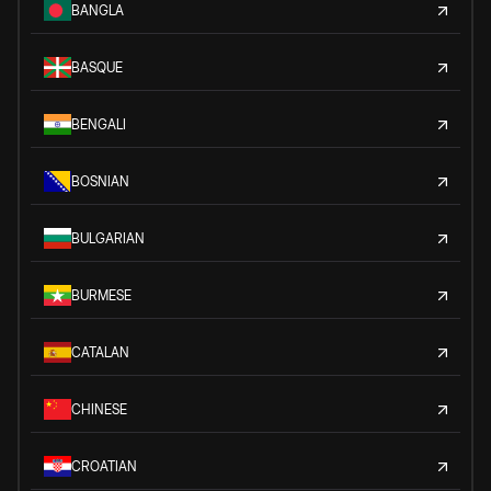
BANGLA
BASQUE
BENGALI
BOSNIAN
BULGARIAN
BURMESE
CATALAN
CHINESE
CROATIAN