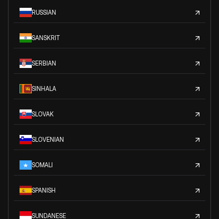
RUSSIAN
SANSKRIT
SERBIAN
SINHALA
SLOVAK
SLOVENIAN
SOMALI
SPANISH
SUNDANESE