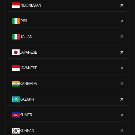
INDONESIAN
IRISH
ITALIAN
JAPANESE
JAVANESE
KANNADA
KAZAKH
KHMER
KOREAN