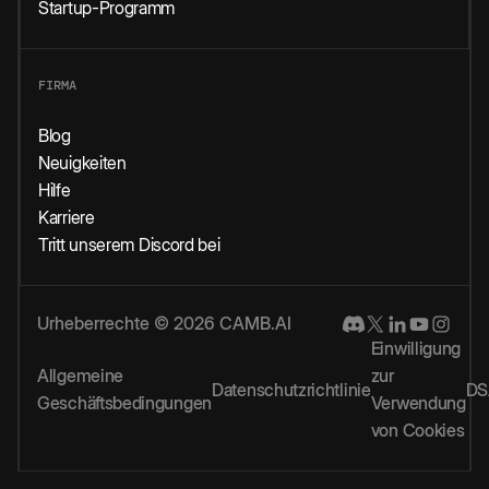
Startup-Programm
FIRMA
Blog
Neuigkeiten
Hilfe
Karriere
Tritt unserem Discord bei
Urheberrechte © 2026 CAMB.AI
Einwilligung
Allgemeine
zur
Datenschutzrichtlinie
DS
Geschäftsbedingungen
Verwendung
von Cookies